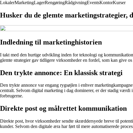
Lokaler
Marketing
Lager
Rengøring
Rådgivning
Events
Kontor
Kurser
Husker du de glemte marketingstrategier, 
Indledning til marketinghistorien
I takt med den hurtige udvikling inden for teknologi og kommunikation,
glemte strategier gav tidligere virksomheder en fordel, som kan give os 
Den trykte annonce: En klassisk strategi
Den trykte annonce var engang rygsøjlen i enhver marketingkampagne. Fr
centralt. Selvom digital marketing i dag dominerer, er der stadig værdi 
forbrugerne.
Direkte post og målrettet kommunikation
Direkte post, hvor virksomheder sendte skræddersyede breve til potent
kunder. Selvom den digitale æra har ført til mere automatiserede process