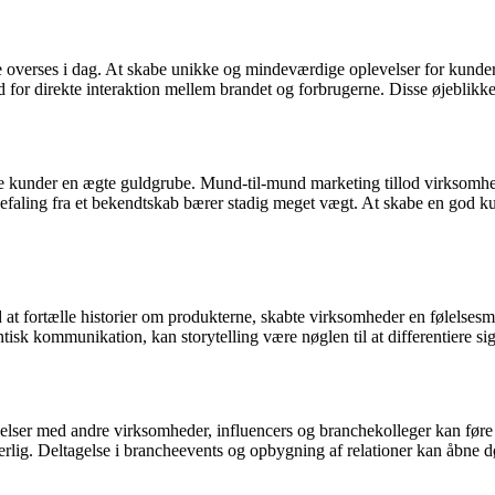
fte overses i dag. At skabe unikke og mindeværdige oplevelser for kunde
 for direkte interaktion mellem brandet og forbrugerne. Disse øjeblikke
lade kunder en ægte guldgrube. Mund-til-mund marketing tillod virksomh
efaling fra et bekendtskab bærer stadig meget vægt. At skabe en god kun
ed at fortælle historier om produkterne, skabte virksomheder en følelsesm
tisk kommunikation, kan storytelling være nøglen til at differentiere si
delser med andre virksomheder, influencers og branchekolleger kan føre
erlig. Deltagelse i brancheevents og opbygning af relationer kan åbne dø