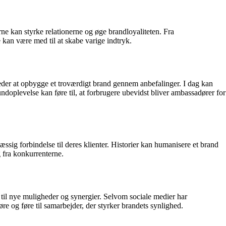
rne kan styrke relationerne og øge brandloyaliteten. Fra
 kan være med til at skabe varige indtryk.
eder at opbygge et troværdigt brand gennem anbefalinger. I dag kan
doplevelse kan føre til, at forbrugere ubevidst bliver ambassadører for
æssig forbindelse til deres klienter. Historier kan humanisere et brand
g fra konkurrenterne.
 til nye muligheder og synergier. Selvom sociale medier har
re og føre til samarbejder, der styrker brandets synlighed.