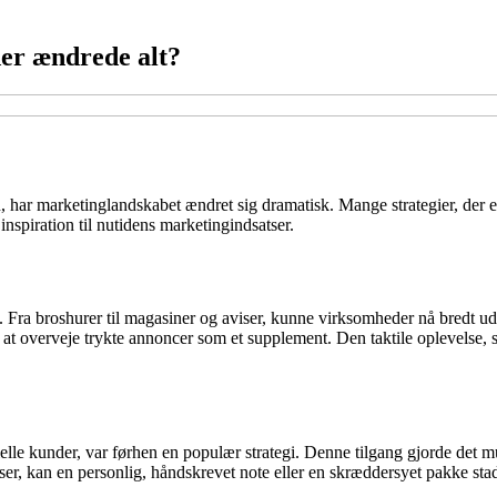
der ændrede alt?
 har marketinglandskabet ændret sig dramatisk. Mange strategier, der e
inspiration til nutidens marketingindsatser.
a broshurer til magasiner og aviser, kunne virksomheder nå bredt ud ti
i at overveje trykte annoncer som et supplement. Den taktile oplevelse, 
ielle kunder, var førhen en populær strategi. Denne tilgang gjorde det
er, kan en personlig, håndskrevet note eller en skræddersyet pakke stadi