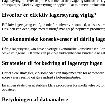
Lagerstyring refererer til processen med at overvåge og kontrollere lag
efterspørges. Effektiv lagerstyring er nøglen til at minimere omkostn
Hvorfor er effektiv lagerstyring vigtig?
Effektiv lagerstyring er afgørende for enhver virksomhed, uanset stør
Desuden kan det hjælpe med at undgå mangel på populære produkter, hv
De økonomiske konsekvenser af dårlig lage
Dårlig lagerstyring kan have alvorlige økonomiske konsekvenser. For 
omkostningerne. Alt dette kan påvirke virksomhedens bundlinje negat
Strategier til forbedring af lagerstyringen
Der er flere strategier, virksomheder kan implementere for at forbedre
spore varer i realtid og give indsigt i forbrugsmønstre.
En anden strategi er at etablere klare procedurer for modtagelse og fors
opdateret.
Betydningen af dataanalyse