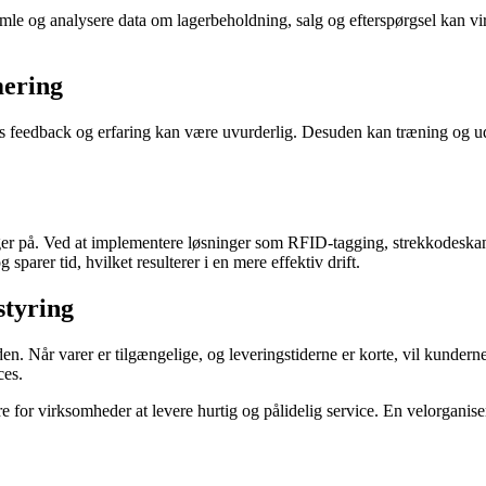
ndsamle og analysere data om lagerbeholdning, salg og efterspørgsel kan v
mering
es feedback og erfaring kan være uvurderlig. Desuden kan træning og ud
ger på. Ved at implementere løsninger som RFID-tagging, strekkodeska
sparer tid, hvilket resulterer i en mere effektiv drift.
styring
den. Når varer er tilgængelige, og leveringstiderne er korte, vil kundern
ces.
 for virksomheder at levere hurtig og pålidelig service. En velorganisere