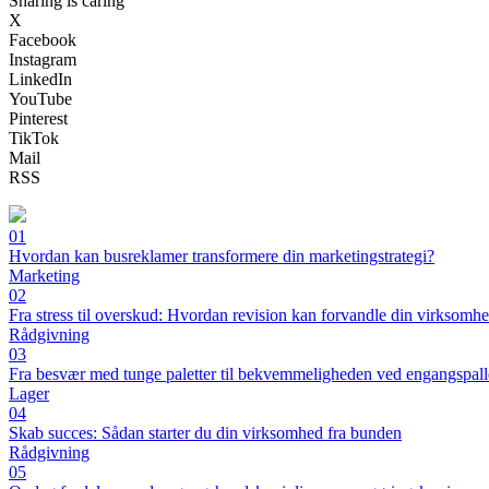
Sharing is caring
X
Facebook
Instagram
LinkedIn
YouTube
Pinterest
TikTok
Mail
RSS
01
Hvordan kan busreklamer transformere din marketingstrategi?
Marketing
02
Fra stress til overskud: Hvordan revision kan forvandle din virksomh
Rådgivning
03
Fra besvær med tunge paletter til bekvemmeligheden ved engangspall
Lager
04
Skab succes: Sådan starter du din virksomhed fra bunden
Rådgivning
05