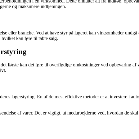
erbeholdningen i en virksomhed. Dette omfatter alt fra indkøb, opbevaring
ingerne og maksimere indtjeningen.
relse eller branche. Ved at have styr på lageret kan virksomheder undgå
ilket kan føre til tabte salg.
rstyring
det første kan det føre til overflødige omkostninger ved opbevaring af
ivt.
 deres lagerstyring. En af de mest effektive metoder er at investere i a
endelse af varer. Det er vigtigt, at medarbejderne ved, hvordan de skal hå