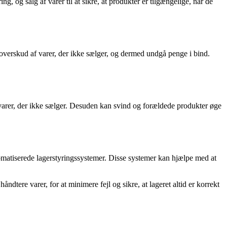
, og salg af varer til at sikre, at produkter er tilgængelige, når de
 overskud af varer, der ikke sælger, og dermed undgå penge i bind.
 varer, der ikke sælger. Desuden kan svind og forældede produkter øge
utomatiserede lagerstyringssystemer. Disse systemer kan hjælpe med at
ndtere varer, for at minimere fejl og sikre, at lageret altid er korrekt