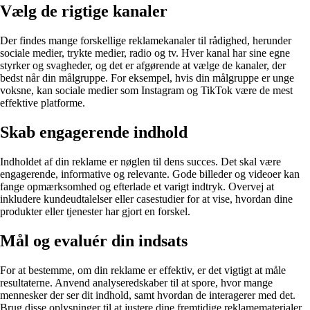
Vælg de rigtige kanaler
Der findes mange forskellige reklamekanaler til rådighed, herunder
sociale medier, trykte medier, radio og tv. Hver kanal har sine egne
styrker og svagheder, og det er afgørende at vælge de kanaler, der
bedst når din målgruppe. For eksempel, hvis din målgruppe er unge
voksne, kan sociale medier som Instagram og TikTok være de mest
effektive platforme.
Skab engagerende indhold
Indholdet af din reklame er nøglen til dens succes. Det skal være
engagerende, informative og relevante. Gode billeder og videoer kan
fange opmærksomhed og efterlade et varigt indtryk. Overvej at
inkludere kundeudtalelser eller casestudier for at vise, hvordan dine
produkter eller tjenester har gjort en forskel.
Mål og evaluér din indsats
For at bestemme, om din reklame er effektiv, er det vigtigt at måle
resultaterne. Anvend analyseredskaber til at spore, hvor mange
mennesker der ser dit indhold, samt hvordan de interagerer med det.
Brug disse oplysninger til at justere dine fremtidige reklamematerialer