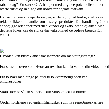
Dette kan være noget simpelt som “Tilmeld dig nu” eller “Få 20%
rabat i dag”. En stærk CTA hjælper med at guide potentielle kunder til
næste skridt og kan øge din konverteringsrate markant.
Uanset hvilken strategi du vælger, er det vigtigt at huske, at effektiv
reklame ikke kun handler om at sælge produkter. Det handler også om
at opbygge relationer med dine kunder og skabe brandloyalitet. Med
det rette fokus kan du styrke din virksomhed og opleve bæredygtig
vækst.
Hvordan kan busreklamer transformere din marketingstrategi?
Fra stress til overskud: Hvordan revision kan forvandle din virksomhed
Fra besvær med tunge paletter til bekvemmeligheden ved
engangspaller
Skab succes: Sådan starter du din virksomhed fra bunden
Opdag fordelene ved engangshandsker i din nye rengøringskarriere