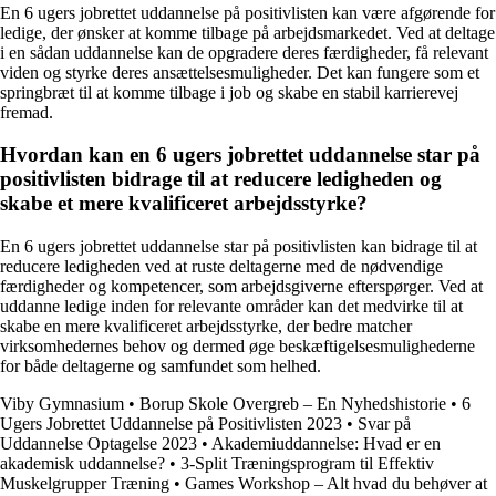
En 6 ugers jobrettet uddannelse på positivlisten kan være afgørende for
ledige, der ønsker at komme tilbage på arbejdsmarkedet. Ved at deltage
i en sådan uddannelse kan de opgradere deres færdigheder, få relevant
viden og styrke deres ansættelsesmuligheder. Det kan fungere som et
springbræt til at komme tilbage i job og skabe en stabil karrierevej
fremad.
Hvordan kan en 6 ugers jobrettet uddannelse star på
positivlisten bidrage til at reducere ledigheden og
skabe et mere kvalificeret arbejdsstyrke?
En 6 ugers jobrettet uddannelse star på positivlisten kan bidrage til at
reducere ledigheden ved at ruste deltagerne med de nødvendige
færdigheder og kompetencer, som arbejdsgiverne efterspørger. Ved at
uddanne ledige inden for relevante områder kan det medvirke til at
skabe en mere kvalificeret arbejdsstyrke, der bedre matcher
virksomhedernes behov og dermed øge beskæftigelsesmulighederne
for både deltagerne og samfundet som helhed.
Viby Gymnasium
•
Borup Skole Overgreb – En Nyhedshistorie
•
6
Ugers Jobrettet Uddannelse på Positivlisten 2023
•
Svar på
Uddannelse Optagelse 2023
•
Akademiuddannelse: Hvad er en
akademisk uddannelse?
•
3-Split Træningsprogram til Effektiv
Muskelgrupper Træning
•
Games Workshop – Alt hvad du behøver at