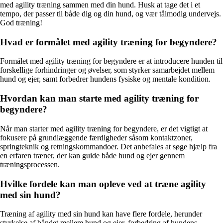
med agility træning sammen med din hund. Husk at tage det i et
tempo, der passer til både dig og din hund, og vær tålmodig undervejs.
God træning!
Hvad er formålet med agility træning for begyndere?
Formålet med agility træning for begyndere er at introducere hunden til
forskellige forhindringer og øvelser, som styrker samarbejdet mellem
hund og ejer, samt forbedrer hundens fysiske og mentale kondition.
Hvordan kan man starte med agility træning for
begyndere?
Når man starter med agility træning for begyndere, er det vigtigt at
fokusere på grundlæggende færdigheder såsom kontaktzoner,
springteknik og retningskommandoer. Det anbefales at søge hjælp fra
en erfaren træner, der kan guide både hund og ejer gennem
træningsprocessen.
Hvilke fordele kan man opleve ved at træne agility
med sin hund?
Træning af agility med sin hund kan have flere fordele, herunder
styrkelse af båndet mellem hund og ejer, forbedring af hundens