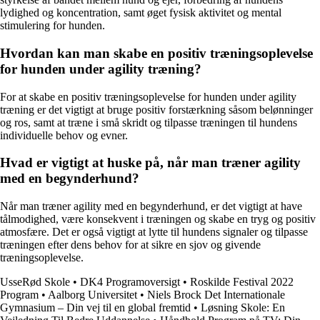
lydighed og koncentration, samt øget fysisk aktivitet og mental
stimulering for hunden.
Hvordan kan man skabe en positiv træningsoplevelse
for hunden under agility træning?
For at skabe en positiv træningsoplevelse for hunden under agility
træning er det vigtigt at bruge positiv forstærkning såsom belønninger
og ros, samt at træne i små skridt og tilpasse træningen til hundens
individuelle behov og evner.
Hvad er vigtigt at huske på, når man træner agility
med en begynderhund?
Når man træner agility med en begynderhund, er det vigtigt at have
tålmodighed, være konsekvent i træningen og skabe en tryg og positiv
atmosfære. Det er også vigtigt at lytte til hundens signaler og tilpasse
træningen efter dens behov for at sikre en sjov og givende
træningsoplevelse.
UsseRød Skole
•
DK4 Programoversigt
•
Roskilde Festival 2022
Program
•
Aalborg Universitet
•
Niels Brock Det Internationale
Gymnasium – Din vej til en global fremtid
•
Løsning Skole: En