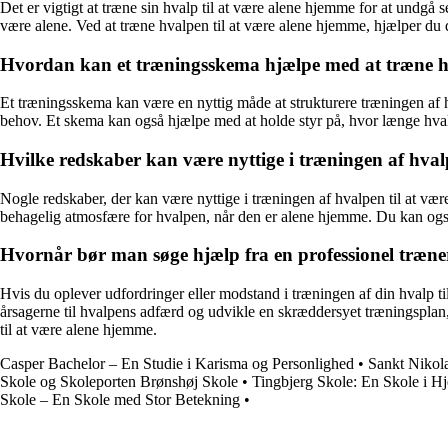
Det er vigtigt at træne sin hvalp til at være alene hjemme for at undgå
være alene. Ved at træne hvalpen til at være alene hjemme, hjælper du d
Hvordan kan et træningsskema hjælpe med at træne hv
Et træningsskema kan være en nyttig måde at strukturere træningen af h
behov. Et skema kan også hjælpe med at holde styr på, hvor længe hvalpe
Hvilke redskaber kan være nyttige i træningen af hval
Nogle redskaber, der kan være nyttige i træningen af hvalpen til at væ
behagelig atmosfære for hvalpen, når den er alene hjemme. Du kan ogs
Hvornår bør man søge hjælp fra en professionel træner
Hvis du oplever udfordringer eller modstand i træningen af din hvalp t
årsagerne til hvalpens adfærd og udvikle en skræddersyet træningsplan, 
til at være alene hjemme.
Casper Bachelor – En Studie i Karisma og Personlighed
•
Sankt Nikola
Skole og Skoleporten Brønshøj Skole
•
Tingbjerg Skole: En Skole i Hje
Skole – En Skole med Stor Betekning
•