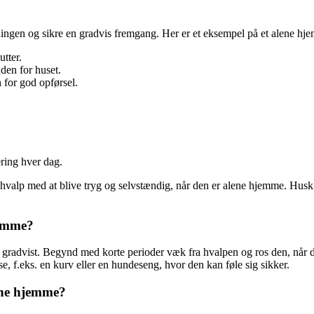
ingen og sikre en gradvis fremgang. Her er et eksempel på et alene h
utter.
uden for huset.
 for god opførsel.
ering hver dag.
valp med at blive tryg og selvstændig, når den er alene hjemme. Husk a
jemme?
te gradvist. Begynd med korte perioder væk fra hvalpen og ros den, når d
e, f.eks. en kurv eller en hundeseng, hvor den kan føle sig sikker.
lene hjemme?