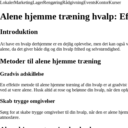
Lokaler
Marketing
Lager
Rengøring
Rådgivning
Events
Kontor
Kurser
Alene hjemme træning hvalp: Ef
Introduktion
At have en hvalp derhjemme er en dejlig oplevelse, men det kan også væ
alene, da det giver både dig og din hvalp frihed og selvstændighed.
Metoder til alene hjemme træning
Gradvis adskillelse
En effektiv metode til alene hjemme træning af din hvalp er at gradvist
ved at være alene. Husk altid at rose og belønne din hvalp, når den opfø
Skab trygge omgivelser
Sørg for at skabe trygge omgivelser til din hvalp, når den er alene hje
atmosfære.