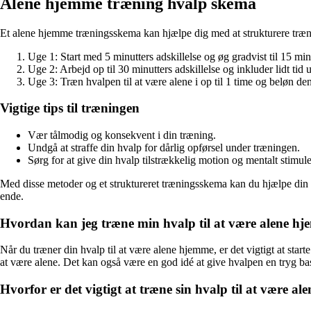
Alene hjemme træning hvalp skema
Et alene hjemme træningsskema kan hjælpe dig med at strukturere træn
Uge 1: Start med 5 minutters adskillelse og øg gradvist til 15 min
Uge 2: Arbejd op til 30 minutters adskillelse og inkluder lidt tid 
Uge 3: Træn hvalpen til at være alene i op til 1 time og beløn den
Vigtige tips til træningen
Vær tålmodig og konsekvent i din træning.
Undgå at straffe din hvalp for dårlig opførsel under træningen.
Sørg for at give din hvalp tilstrækkelig motion og mentalt stimul
Med disse metoder og et struktureret træningsskema kan du hjælpe din h
ende.
Hvordan kan jeg træne min hvalp til at være alene h
Når du træner din hvalp til at være alene hjemme, er det vigtigt at star
at være alene. Det kan også være en god idé at give hvalpen en tryg bas
Hvorfor er det vigtigt at træne sin hvalp til at være a