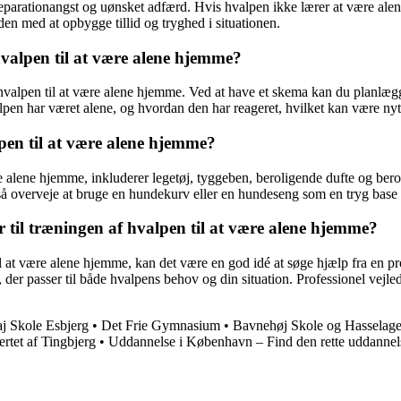
 separationangst og uønsket adfærd. Hvis hvalpen ikke lærer at være ale
en med at opbygge tillid og tryghed i situationen.
alpen til at være alene hjemme?
valpen til at være alene hjemme. Ved at have et skema kan du planlægge
n har været alene, og hvordan den har reageret, hvilket kan være nyttig
pen til at være alene hjemme?
re alene hjemme, inkluderer legetøj, tyggeben, beroligende dufte og be
å overveje at bruge en hundekurv eller en hundeseng som en tryg base 
 til træningen af hvalpen til at være alene hjemme?
il at være alene hjemme, kan det være en god idé at søge hjælp fra en p
der passer til både hvalpens behov og din situation. Professionel vejle
j Skole Esbjerg
•
Det Frie Gymnasium
•
Bavnehøj Skole og Hasselage
rtet af Tingbjerg
•
Uddannelse i København – Find den rette uddannels