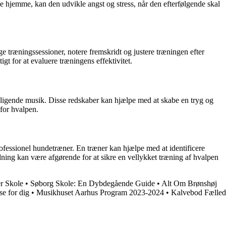
ne hjemme, kan den udvikle angst og stress, når den efterfølgende skal
 træningssessioner, notere fremskridt og justere træningen efter
t for at evaluere træningens effektivitet.
roligende musik. Disse redskaber kan hjælpe med at skabe en tryg og
for hvalpen.
rofessionel hundetræner. En træner kan hjælpe med at identificere
dning kan være afgørende for at sikre en vellykket træning af hvalpen
r Skole
•
Søborg Skole: En Dybdegående Guide
•
Alt Om Brønshøj
e for dig
•
Musikhuset Aarhus Program 2023-2024
•
Kalvebod Fælled