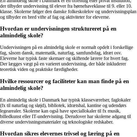
En almindelig skole i Danmark er en offentlig eller privat institution,
der tilbyder undervisning til elever fra børnehaveklasse til 9. eller 10.
klasse. Skolerne følger den danske folkeskolelov og undervisningsplan
og tilbyder en bred vifte af fag og aktiviteter for eleverne.
Hvordan er undervisningen struktureret på en
almindelig skole?
Undervisningen på en almindelig skole er normalt opdelt i forskellige
fag, såsom dansk, matematik, naturfag, samfundsfag, idræt osv.
Eleverne har typisk faste skemaer og skiftende lærere for hvert fag.
Der lægges vægt på en varieret undervisning, der både inkluderer
teoretisk viden og praktiske færdigheder.
Hvilke ressourcer og faciliteter kan man finde på en
almindelig skole?
En almindelig skole i Danmark har typisk klasseværelser, faglokaler
(fx til naturfag og sløjd), bibliotek, idrætshal, kantine og udendørs
legearealer. Skolerne kan også have speciallokaler til fx musik,
billedkunst eller IT-undervisning. Derudover har skolerne adgang til
diverse undervisningsmaterialer og teknologiske redskaber.
Hvordan sikres elevernes trivsel og læring på en