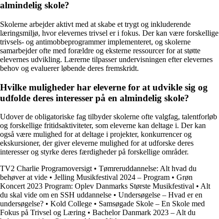
almindelig skole?
Skolerne arbejder aktivt med at skabe et trygt og inkluderende
læringsmiljø, hvor elevernes trivsel er i fokus. Der kan være forskellige
trivsels- og antimobbeprogrammer implementeret, og skolerne
samarbejder ofte med forældre og eksterne ressourcer for at støtte
elevernes udvikling. Lærerne tilpasser undervisningen efter elevernes
behov og evaluerer løbende deres fremskridt.
Hvilke muligheder har eleverne for at udvikle sig og
udfolde deres interesser på en almindelig skole?
Udover de obligatoriske fag tilbyder skolerne ofte valgfag, talentforløb
og forskellige fritidsaktiviteter, som eleverne kan deltage i. Der kan
også være mulighed for at deltage i projekter, konkurrencer og
ekskursioner, der giver eleverne mulighed for at udforske deres
interesser og styrke deres færdigheder på forskellige områder.
TV2 Charlie Programoversigt
•
Tømreruddannelse: Alt hvad du
behøver at vide
•
Jelling Musikfestival 2024 – Program
•
Grøn
Koncert 2023 Program: Oplev Danmarks Største Musikfestival
•
Alt
du skal vide om en SSH uddannelse
•
Undersøgelse – Hvad er en
undersøgelse?
•
Kold College
•
Samsøgade Skole – En Skole med
Fokus på Trivsel og Læring
•
Bachelor Danmark 2023 – Alt du