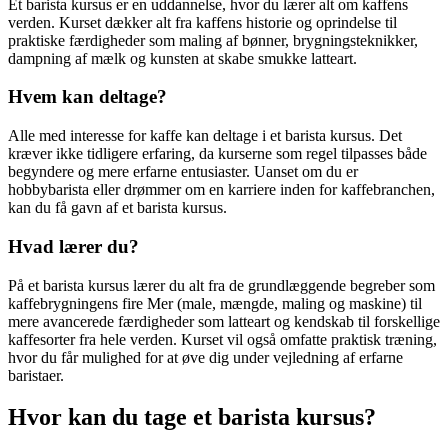
Et barista kursus er en uddannelse, hvor du lærer alt om kaffens
verden. Kurset dækker alt fra kaffens historie og oprindelse til
praktiske færdigheder som maling af bønner, brygningsteknikker,
dampning af mælk og kunsten at skabe smukke latteart.
Hvem kan deltage?
Alle med interesse for kaffe kan deltage i et barista kursus. Det
kræver ikke tidligere erfaring, da kurserne som regel tilpasses både
begyndere og mere erfarne entusiaster. Uanset om du er
hobbybarista eller drømmer om en karriere inden for kaffebranchen,
kan du få gavn af et barista kursus.
Hvad lærer du?
På et barista kursus lærer du alt fra de grundlæggende begreber som
kaffebrygningens fire Mer (male, mængde, maling og maskine) til
mere avancerede færdigheder som latteart og kendskab til forskellige
kaffesorter fra hele verden. Kurset vil også omfatte praktisk træning,
hvor du får mulighed for at øve dig under vejledning af erfarne
baristaer.
Hvor kan du tage et barista kursus?