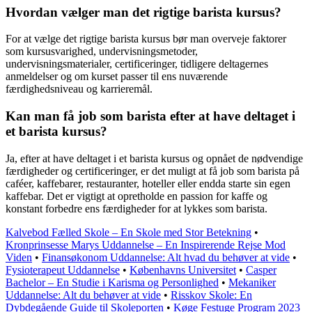
Hvordan vælger man det rigtige barista kursus?
For at vælge det rigtige barista kursus bør man overveje faktorer
som kursusvarighed, undervisningsmetoder,
undervisningsmaterialer, certificeringer, tidligere deltagernes
anmeldelser og om kurset passer til ens nuværende
færdighedsniveau og karrieremål.
Kan man få job som barista efter at have deltaget i
et barista kursus?
Ja, efter at have deltaget i et barista kursus og opnået de nødvendige
færdigheder og certificeringer, er det muligt at få job som barista på
caféer, kaffebarer, restauranter, hoteller eller endda starte sin egen
kaffebar. Det er vigtigt at opretholde en passion for kaffe og
konstant forbedre ens færdigheder for at lykkes som barista.
Kalvebod Fælled Skole – En Skole med Stor Betekning
•
Kronprinsesse Marys Uddannelse – En Inspirerende Rejse Mod
Viden
•
Finansøkonom Uddannelse: Alt hvad du behøver at vide
•
Fysioterapeut Uddannelse
•
Københavns Universitet
•
Casper
Bachelor – En Studie i Karisma og Personlighed
•
Mekaniker
Uddannelse: Alt du behøver at vide
•
Risskov Skole: En
Dybdegående Guide til Skoleporten
•
Køge Festuge Program 2023