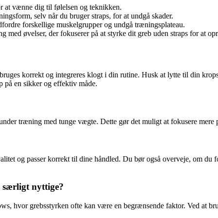
r at vænne dig til følelsen og teknikken.
ingsform, selv når du bruger straps, for at undgå skader.
udfordre forskellige muskelgrupper og undgå træningsplateau.
g med øvelser, der fokuserer på at styrke dit greb uden straps for at op
bruges korrekt og integreres klogt i din rutine. Husk at lytte til din kro
p på en sikker og effektiv måde.
e under træning med tunge vægte. Dette gør det muligt at fokusere mere 
 kvalitet og passer korrekt til dine håndled. Du bør også overveje, om du f
 særligt nyttige?
rows, hvor grebsstyrken ofte kan være en begrænsende faktor. Ved at br