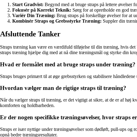
Start Gradvist:
Begynd med at bruge straps på lettere øvelser fo
Fokusér på Korrekt Teknik:
Sørg for at opretholde en god træn
Variér Din Træning:
Brug straps på forskellige øvelser for at 
Kombinér Straps og Grebsstyrke Træning:
Suppler din trænin
Afsluttende Tanker
Straps træning kan være en værdifuld tilføjelse til din træning, hvis det 
straps træning hjælpe dig med at nå dine træningsmål og styrke din kro
Hvad er formålet med at bruge straps under træning?
Straps bruges primært til at øge grebsstyrken og stabilisere håndleden
Hvordan vælger man de rigtige straps til træning?
Når du vælger straps til træning, er det vigtigt at sikre, at de er af høj
komforten og holdbarheden.
Er der nogen specifikke træningsøvelser, hvor straps er
Straps er især nyttige under træningsøvelser som dødløft, pull-ups og 
opnå bedre træningsresultater.