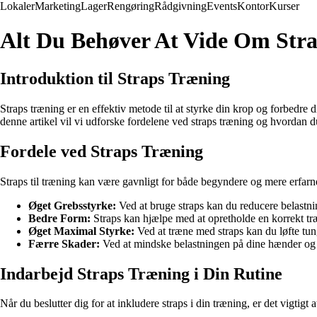
Lokaler
Marketing
Lager
Rengøring
Rådgivning
Events
Kontor
Kurser
Alt Du Behøver At Vide Om Str
Introduktion til Straps Træning
Straps træning er en effektiv metode til at styrke din krop og forbedre
denne artikel vil vi udforske fordelene ved straps træning og hvordan du
Fordele ved Straps Træning
Straps til træning kan være gavnligt for både begyndere og mere erfarne
Øget Grebsstyrke:
Ved at bruge straps kan du reducere belastn
Bedre Form:
Straps kan hjælpe med at opretholde en korrekt tr
Øget Maximal Styrke:
Ved at træne med straps kan du løfte tu
Færre Skader:
Ved at mindske belastningen på dine hænder og 
Indarbejd Straps Træning i Din Rutine
Når du beslutter dig for at inkludere straps i din træning, er det vigtigt a