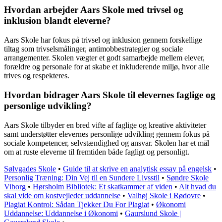
Hvordan arbejder Aars Skole med trivsel og
inklusion blandt eleverne?
Aars Skole har fokus på trivsel og inklusion gennem forskellige
tiltag som trivselsmålinger, antimobbestrategier og sociale
arrangementer. Skolen vægter et godt samarbejde mellem elever,
forældre og personale for at skabe et inkluderende miljø, hvor alle
trives og respekteres.
Hvordan bidrager Aars Skole til elevernes faglige og
personlige udvikling?
Aars Skole tilbyder en bred vifte af faglige og kreative aktiviteter
samt understøtter elevernes personlige udvikling gennem fokus på
sociale kompetencer, selvstændighed og ansvar. Skolen har et mål
om at ruste eleverne til fremtiden både fagligt og personligt.
Sølvgades Skole
•
Guide til at skrive en analytisk essay på engelsk
•
Personlig Træning: Din Vej til en Sundere Livsstil
•
Søndre Skole
Viborg
•
Hørsholm Bibliotek: Et skatkammer af viden
•
Alt hvad du
skal vide om kostvejleder uddannelse
•
Valhøj Skole i Rødovre
•
Plagiat Kontrol: Sådan Tjekker Du For Plagiat
•
Økonomi
Uddannelse: Uddannelse i Økonomi
•
Gaurslund Skole |