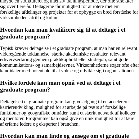
tilbyde en struktureret og intensiv træningsperiode, der ofte strækker
sig over flere år. Deltagerne får mulighed for at rotere mellem
forskellige afdelinger og projekter for at opbygge en bred forståelse for
virksomhedens drift og kultur.
Hvordan kan man kvalificere sig til at deltage i et
graduate program?
Typisk kræver deltagelse i et graduate program, at man har en relevant
videregående uddannelse, stærke akademiske resultater, relevant
erhvervserfaring gennem praktikophold eller studiejob, samt gode
kommunikations- og samarbejdsevner. Virksomhederne søger ofte efter
kandidater med potentiale til at vokse og udvikle sig i organisationen.
Hvilke fordele kan man opnå ved at deltage i et
graduate program?
Deltagelse i et graduate program kan give adgang til en accelereret
karriereudvikling, mulighed for at arbejde på tværs af forskellige
funktioner og geografiske områder, samt et stærkt netværk af kolleger
og mentorer. Programmet kan også give en unik mulighed for at lære
af erfarne ledere og eksperter i branchen.
Hvordan kan man finde og ansøge om et graduate