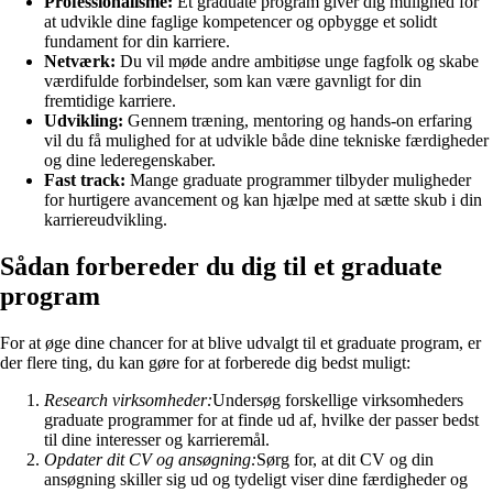
Professionalisme:
Et graduate program giver dig mulighed for
at udvikle dine faglige kompetencer og opbygge et solidt
fundament for din karriere.
Netværk:
Du vil møde andre ambitiøse unge fagfolk og skabe
værdifulde forbindelser, som kan være gavnligt for din
fremtidige karriere.
Udvikling:
Gennem træning, mentoring og hands-on erfaring
vil du få mulighed for at udvikle både dine tekniske færdigheder
og dine lederegenskaber.
Fast track:
Mange graduate programmer tilbyder muligheder
for hurtigere avancement og kan hjælpe med at sætte skub i din
karriereudvikling.
Sådan forbereder du dig til et graduate
program
For at øge dine chancer for at blive udvalgt til et graduate program, er
der flere ting, du kan gøre for at forberede dig bedst muligt:
Research virksomheder:
Undersøg forskellige virksomheders
graduate programmer for at finde ud af, hvilke der passer bedst
til dine interesser og karrieremål.
Opdater dit CV og ansøgning:
Sørg for, at dit CV og din
ansøgning skiller sig ud og tydeligt viser dine færdigheder og