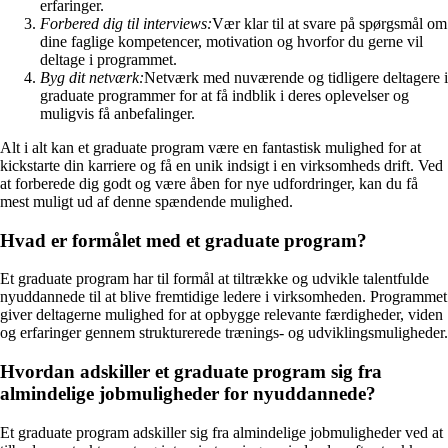
erfaringer.
Forbered dig til interviews:
Vær klar til at svare på spørgsmål om
dine faglige kompetencer, motivation og hvorfor du gerne vil
deltage i programmet.
Byg dit netværk:
Netværk med nuværende og tidligere deltagere i
graduate programmer for at få indblik i deres oplevelser og
muligvis få anbefalinger.
Alt i alt kan et graduate program være en fantastisk mulighed for at
kickstarte din karriere og få en unik indsigt i en virksomheds drift. Ved
at forberede dig godt og være åben for nye udfordringer, kan du få
mest muligt ud af denne spændende mulighed.
Hvad er formålet med et graduate program?
Et graduate program har til formål at tiltrække og udvikle talentfulde
nyuddannede til at blive fremtidige ledere i virksomheden. Programmet
giver deltagerne mulighed for at opbygge relevante færdigheder, viden
og erfaringer gennem strukturerede trænings- og udviklingsmuligheder.
Hvordan adskiller et graduate program sig fra
almindelige jobmuligheder for nyuddannede?
Et graduate program adskiller sig fra almindelige jobmuligheder ved at