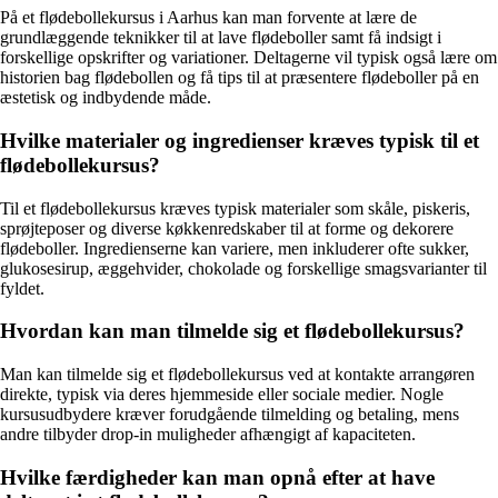
På et flødebollekursus i Aarhus kan man forvente at lære de
grundlæggende teknikker til at lave flødeboller samt få indsigt i
forskellige opskrifter og variationer. Deltagerne vil typisk også lære om
historien bag flødebollen og få tips til at præsentere flødeboller på en
æstetisk og indbydende måde.
Hvilke materialer og ingredienser kræves typisk til et
flødebollekursus?
Til et flødebollekursus kræves typisk materialer som skåle, piskeris,
sprøjteposer og diverse køkkenredskaber til at forme og dekorere
flødeboller. Ingredienserne kan variere, men inkluderer ofte sukker,
glukosesirup, æggehvider, chokolade og forskellige smagsvarianter til
fyldet.
Hvordan kan man tilmelde sig et flødebollekursus?
Man kan tilmelde sig et flødebollekursus ved at kontakte arrangøren
direkte, typisk via deres hjemmeside eller sociale medier. Nogle
kursusudbydere kræver forudgående tilmelding og betaling, mens
andre tilbyder drop-in muligheder afhængigt af kapaciteten.
Hvilke færdigheder kan man opnå efter at have