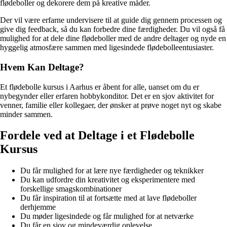
flødeboller og dekorere dem på kreative måder.
Der vil være erfarne undervisere til at guide dig gennem processen og
give dig feedback, så du kan forbedre dine færdigheder. Du vil også få
mulighed for at dele dine flødeboller med de andre deltager og nyde en
hyggelig atmosfære sammen med ligesindede flødebolleentusiaster.
Hvem Kan Deltage?
Et flødebolle kursus i Aarhus er åbent for alle, uanset om du er
nybegynder eller erfaren hobbykonditor. Det er en sjov aktivitet for
venner, familie eller kollegaer, der ønsker at prøve noget nyt og skabe
minder sammen.
Fordele ved at Deltage i et Flødebolle
Kursus
Du får mulighed for at lære nye færdigheder og teknikker
Du kan udfordre din kreativitet og eksperimentere med
forskellige smagskombinationer
Du får inspiration til at fortsætte med at lave flødeboller
derhjemme
Du møder ligesindede og får mulighed for at netværke
Du får en sjov og mindeværdig oplevelse