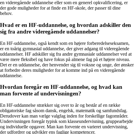
en videregående uddannelse eller som en generel opkvalificering, er
der gode muligheder for at finde en HF-skole, der passer til dine
behov.
Hvad er en HF-uddannelse, og hvordan adskiller den
sig fra andre videregående uddannelser?
En HF-uddannelse, også kendt som en højere forberedelseseksamen,
er en toårig gymnasial uddannelse, der giver adgang til videregående
uddannelser. HF adskiller sig fra andre gymnasiale uddannelser ved at
være mere fleksibel og have fokus på almene fag på et højere niveau.
Det er en uddannelse, der henvender sig til voksne og unge, der ønsker
at forbedre deres muligheder for at komme ind på en videregående
uddannelse.
Hvordan foregår en HF-uddannelse, og hvad kan
man forvente af undervisningen?
En HF-uddannelse strækker sig over to år og består af en række
obligatoriske fag såsom dansk, engelsk, matematik og samfundsfag.
Derudover kan man vælge valgfag inden for forskellige fagområder.
Undervisningen foregår typisk som klasseundervisning, gruppearbejde
og individuelle opgaver. Man kan forvente en varieret undervisning,
der udfordrer og udvikler ens faglige kompetencer.