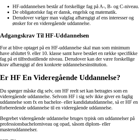
HF-uddannelsen består af forskellige fag på A-, B- og C-niveau.
De obligatoriske fag er dansk, engelsk og matematik.
Derudover vælger man valgfag afhængigt af ens interesser og
ønsker for en videregående uddannelse.
Adgangskrav Til HF-Uddannelsen
For at blive optaget på en HF-uddannelse skal man som minimum
have afsluttet 9. eller 10. klasse samt have bestået en række specifikke
fag på et tilfredsstillende niveau. Derudover kan der være forskellige
krav afhængigt af den konkrete uddannelsesinstitution.
Er HF En Videregående Uddannelse?
Du spørger måske dig selv, om HF reelt set kan betragtes som en
videregående uddannelse. Selvom HF i sig selv ikke giver en faglig
uddannelse som fx en bachelor- eller kandidatuddannelse, så er HF en
forberedende uddannelse til en videregående uddannelse.
Begrebet videregående uddannelse bruges typisk om uddannelser på
professionsbachelorniveau og opad, såsom diplom- eller
masteruddannelser.