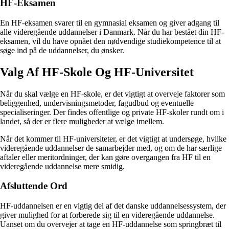
HF-Eksamen
En HF-eksamen svarer til en gymnasial eksamen og giver adgang til
alle videregående uddannelser i Danmark. Når du har bestået din HF-
eksamen, vil du have opnået den nødvendige studiekompetence til at
søge ind på de uddannelser, du ønsker.
Valg Af HF-Skole Og HF-Universitet
Når du skal vælge en HF-skole, er det vigtigt at overveje faktorer som
beliggenhed, undervisningsmetoder, fagudbud og eventuelle
specialiseringer. Der findes offentlige og private HF-skoler rundt om i
landet, så der er flere muligheder at vælge imellem.
Når det kommer til HF-universiteter, er det vigtigt at undersøge, hvilke
videregående uddannelser de samarbejder med, og om de har særlige
aftaler eller meritordninger, der kan gøre overgangen fra HF til en
videregående uddannelse mere smidig.
Afsluttende Ord
HF-uddannelsen er en vigtig del af det danske uddannelsessystem, der
giver mulighed for at forberede sig til en videregående uddannelse.
Uanset om du overvejer at tage en HF-uddannelse som springbræt til