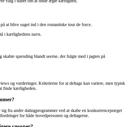
ære valg i håbet om at finde ægte kærlighed.
på at blive suget ind i den romantiske tour de force.
tå i kærlighedens navn.
kabte spænding blandt seerne, der fulgte med i jagten på
ews og vurderinger. Kriterierne for at deltage kan variere, men typisk
at finde kærligheden.
ammer?
er sig fra andre datingprogrammer ved at skabe en konkurrencepræget
ordringer for både hovedpersonen og deltagerne.
igere sæsoner?