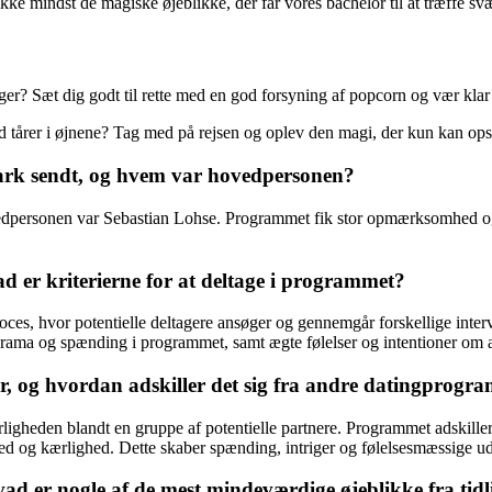
ke mindst de magiske øjeblikke, der får vores bachelor til at træffe sv
ger? Sæt dig godt til rette med en god forsyning af popcorn og vær klar 
 tårer i øjnene? Tag med på rejsen og oplev den magi, der kun kan ops
ark sendt, og hvem var hovedpersonen?
dpersonen var Sebastian Lohse. Programmet fik stor opmærksomhed og s
d er kriterierne for at deltage i programmet?
s, hvor potentielle deltagere ansøger og gennemgår forskellige intervi
 drama og spænding i programmet, samt ægte følelser og intentioner om 
, og hvordan adskiller det sig fra andre datingprogr
rligheden blandt en gruppe af potentielle partnere. Programmet adskill
g kærlighed. Dette skaber spænding, intriger og følelsesmæssige udf
ad er nogle af de mest mindeværdige øjeblikke fra tidl