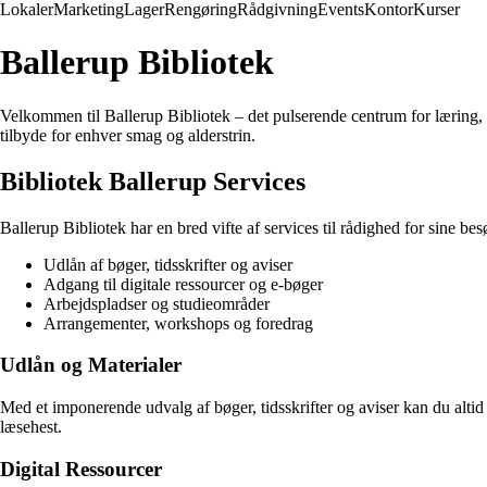
Lokaler
Marketing
Lager
Rengøring
Rådgivning
Events
Kontor
Kurser
Ballerup Bibliotek
Velkommen til Ballerup Bibliotek – det pulserende centrum for læring, k
tilbyde for enhver smag og alderstrin.
Bibliotek Ballerup Services
Ballerup Bibliotek har en bred vifte af services til rådighed for sine b
Udlån af bøger, tidsskrifter og aviser
Adgang til digitale ressourcer og e-bøger
Arbejdspladser og studieområder
Arrangementer, workshops og foredrag
Udlån og Materialer
Med et imponerende udvalg af bøger, tidsskrifter og aviser kan du altid f
læsehest.
Digital Ressourcer