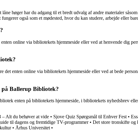
 låne bøger har du adgang til et bredt udvalg af andre materialer såsom 
 fungerer også som et mødested, hvor du kan studere, arbejde eller bare
k?
enten online via bibliotekets hjemmeside eller ved at henvende dig perso
liotek?
e det enten online via bibliotekets hjemmeside eller ved at bede personal
på Ballerup Bibliotek?
tek enten på bibliotekets hjemmeside, i bibliotekets nyhedsbrev eller 
– Alt du behøver at vide
•
Sjove Quiz Spørgsmål til Enhver Fest
•
Ess
ide til dagens og fremtidige TV-programmer
•
Det store tronskifte og
kultur
•
Århus Universitet
•