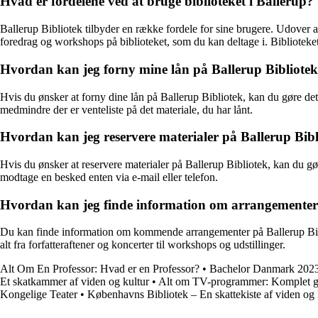
Hvad er fordelene ved at bruge biblioteket i Ballerup?
Ballerup Bibliotek tilbyder en række fordele for sine brugere. Udover at
foredrag og workshops på biblioteket, som du kan deltage i. Biblioteket
Hvordan kan jeg forny mine lån på Ballerup Bibliote
Hvis du ønsker at forny dine lån på Ballerup Bibliotek, kan du gøre det 
medmindre der er venteliste på det materiale, du har lånt.
Hvordan kan jeg reservere materialer på Ballerup Bib
Hvis du ønsker at reservere materialer på Ballerup Bibliotek, kan du gør
modtage en besked enten via e-mail eller telefon.
Hvordan kan jeg finde information om arrangementer 
Du kan finde information om kommende arrangementer på Ballerup Biblio
alt fra forfatteraftener og koncerter til workshops og udstillinger.
Alt Om En Professor: Hvad er en Professor?
•
Bachelor Danmark 2023 
Et skatkammer af viden og kultur
•
Alt om TV-programmer: Komplet gu
Kongelige Teater
•
Københavns Bibliotek – En skattekiste af viden og 