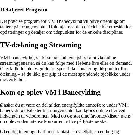
Detaljeret Program
Det præcise program for VM i banecykling vil blive offentliggjort
tættere på arrangementet. Hold øje med den officielle hjemmeside for
opdateringer og detaljer om tidspunkter for de enkelte discipliner.
TV-dækning og Streaming
VM i banecykling vil blive transmitteret på tv samt via online
streamingtjenester, så du kan følge med i løbene live eller on-demand.
Check din lokale tv-guide for specifikke kanaler og tidspunkter for
dækning – så du ikke går glip af de mest spændende øjeblikke under
mesterskabet.
Kom og oplev VM i Banecykling
Ønsker du at være en del af den energifyldte atmosfære under VM i
banecykling? Billetter til arrangementet kan købes online eller ved
indgangen til velodromen. Mød op og støt dine favoritcyklister, mens
du oplever den intense konkurrence live på første række.
Glæd dig til en uge fyldt med fantastisk cykelløb, spænding og