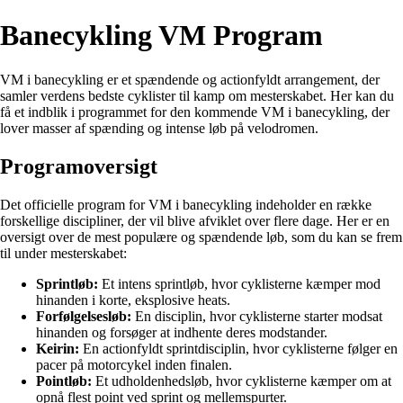
Banecykling VM Program
VM i banecykling er et spændende og actionfyldt arrangement, der
samler verdens bedste cyklister til kamp om mesterskabet. Her kan du
få et indblik i programmet for den kommende VM i banecykling, der
lover masser af spænding og intense løb på velodromen.
Programoversigt
Det officielle program for VM i banecykling indeholder en række
forskellige discipliner, der vil blive afviklet over flere dage. Her er en
oversigt over de mest populære og spændende løb, som du kan se frem
til under mesterskabet:
Sprintløb:
Et intens sprintløb, hvor cyklisterne kæmper mod
hinanden i korte, eksplosive heats.
Forfølgelsesløb:
En disciplin, hvor cyklisterne starter modsat
hinanden og forsøger at indhente deres modstander.
Keirin:
En actionfyldt sprintdisciplin, hvor cyklisterne følger en
pacer på motorcykel inden finalen.
Pointløb:
Et udholdenhedsløb, hvor cyklisterne kæmper om at
opnå flest point ved sprint og mellemspurter.