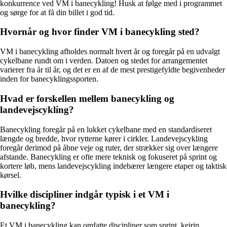
konkurrence ved VM i banecykling! Husk at følge med i programmet
og sørge for at få din billet i god tid.
Hvornår og hvor finder VM i banecykling sted?
VM i banecykling afholdes normalt hvert år og foregår på en udvalgt
cykelbane rundt om i verden. Datoen og stedet for arrangementet
varierer fra år til år, og det er en af de mest prestigefyldte begivenheder
inden for banecyklingssporten.
Hvad er forskellen mellem banecykling og
landevejscykling?
Banecykling foregår på en lukket cykelbane med en standardiseret
længde og bredde, hvor rytterne kører i cirkler. Landevejscykling
foregår derimod på åbne veje og ruter, der strækker sig over længere
afstande. Banecykling er ofte mere teknisk og fokuseret på sprint og
kortere løb, mens landevejscykling indebærer længere etaper og taktisk
kørsel.
Hvilke discipliner indgår typisk i et VM i
banecykling?
Et VM i banecykling kan omfatte discipliner som sprint, keirin,