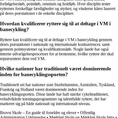
forfølgelsesløb, pointløb, omnium og holdløb. Hver disciplin tester
rytternes forskellige færdigheder og styrker, og vinderne kåres baseret
på deres præstationer i de enkelte discipliner.
Hvordan kvalificerer ryttere sig til at deltage i VM i
banecykling?
Ryttere kan kvalificere sig til at deltage i VM i banecykling gennem
deres præstationer i nationale og internationale konkurrencer, samt
gennem pointsystemer og kvalifikationsløb. Nogle lande har også
interne udvælgelsesprocesser for at bestemme, hvilke ryttere der skal
repræsentere dem ved VM.
Hvilke nationer har traditionelt været dominerende
inden for banecyklingssporten?
Traditionelt set har nationer som Storbritannien, Australien, Tyskland,
Frankrig og Holland været dominerende inden for
banecyklingssporten. Disse lande har haft stærke cykeltraditioner,
veludviklede træningsprogrammer og talentfulde ryttere, der har
markeret sig på både nationalt og internationalt niveau.
Brovst Skole – En guide til forældre og elever
•
Offentlig
Administration Uddannelse
•
Mørkhøj Skole og Mørkhøj Skole Intra
•