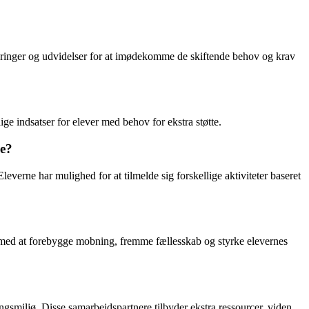
eringer og udvidelser for at imødekomme de skiftende behov og krav
ge indsatser for elever med behov for ekstra støtte.
ge?
Eleverne har mulighed for at tilmelde sig forskellige aktiviteter baseret
vt med at forebygge mobning, fremme fællesskab og styrke elevernes
ngsmiljø. Disse samarbejdspartnere tilbyder ekstra ressourcer, viden