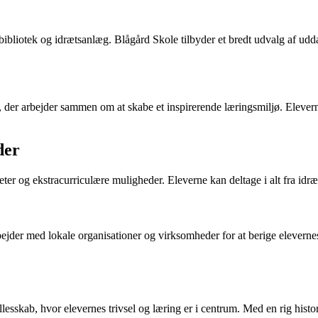
 bibliotek og idrætsanlæg. Blågård Skole tilbyder et bredt udvalg af u
, der arbejder sammen om at skabe et inspirerende læringsmiljø. Elever
der
er og ekstracurriculære muligheder. Eleverne kan deltage i alt fra idræ
der med lokale organisationer og virksomheder for at berige elevernes
llesskab, hvor elevernes trivsel og læring er i centrum. Med en rig his