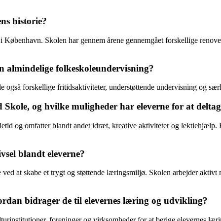
ns historie?
er i København. Skolen har gennem årene gennemgået forskellige renov
n almindelige folkeskoleundervisning?
gså forskellige fritidsaktiviteter, understøttende undervisning og særli
d Skole, og hvilke muligheder har eleverne for at delta
etid og omfatter blandt andet idræt, kreative aktiviteter og lektiehjælp. 
vsel blandt eleverne?
e ved at skabe et trygt og støttende læringsmiljø. Skolen arbejder akti
dan bidrager de til elevernes læring og udvikling?
rinstitutioner, foreninger og virksomheder for at berige elevernes læri