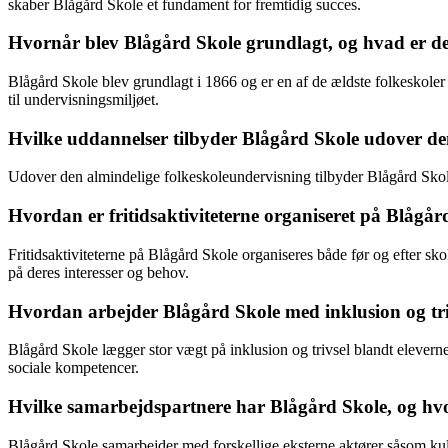
skaber Blågård Skole et fundament for fremtidig succes.
Hvornår blev Blågård Skole grundlagt, og hvad er de
Blågård Skole blev grundlagt i 1866 og er en af de ældste folkeskol
til undervisningsmiljøet.
Hvilke uddannelser tilbyder Blågård Skole udover de
Udover den almindelige folkeskoleundervisning tilbyder Blågård Skole o
Hvordan er fritidsaktiviteterne organiseret på Blågår
Fritidsaktiviteterne på Blågård Skole organiseres både før og efter skol
på deres interesser og behov.
Hvordan arbejder Blågård Skole med inklusion og tri
Blågård Skole lægger stor vægt på inklusion og trivsel blandt elevern
sociale kompetencer.
Hvilke samarbejdspartnere har Blågård Skole, og hvor
Blågård Skole samarbejder med forskellige eksterne aktører såsom kultu