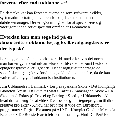
forvente efter endt uddannelse?
En datatekniker kan forvente at arbejde som softwareudvikler,
systemadministrator, netværkstekniker, IT-konsulent eller
databasemanager. Der er også mulighed for at specialisere sig
yderligere inden for et specifikt område af IT-branchen.
Hvordan kan man søge ind på en
datateknikeruddannelse, og hvilke adgangskrav er
der typisk?
For at søge ind på en datateknikeruddannelse kræves det normalt, at
man har en gymnasial uddannelse eller tilsvarende, samt bestået en
optagelsesprøve eller lignende. Det er vigtigt at undersøge de
specifikke adgangskrav for den pågældende uddannelse, da de kan
variere afhængigt af uddannelsesinstitutionen.
Jura Uddannelse i Danmark
•
Lergravsparkens Skole
•
Det Kongelige
Bibliotek Århus: En Kulturel Skat i Aarhus
•
Samsøgade Skole – En
Skole med Fokus på Trivsel og Læring
•
Speditør Uddannelse: Alt
hvad du har brug for at vide
•
Den bedste gratis tegneprogram til dine
kreative projekter
•
Alt du har brug for at vide om Eurosport 1
programmet
•
Digital Eksamen på AU: En Komplet Guide
•
Michaela
Bachelor
•
De Bedste Høretelefoner til Træning: Find Dit Perfekte