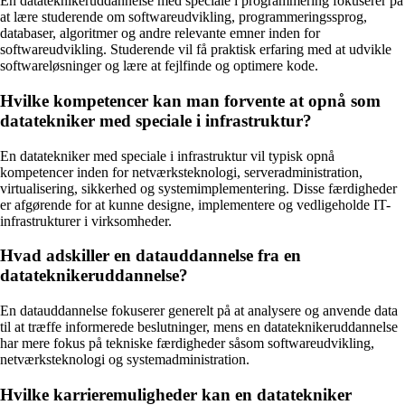
En datateknikeruddannelse med speciale i programmering fokuserer på
at lære studerende om softwareudvikling, programmeringssprog,
databaser, algoritmer og andre relevante emner inden for
softwareudvikling. Studerende vil få praktisk erfaring med at udvikle
softwareløsninger og lære at fejlfinde og optimere kode.
Hvilke kompetencer kan man forvente at opnå som
datatekniker med speciale i infrastruktur?
En datatekniker med speciale i infrastruktur vil typisk opnå
kompetencer inden for netværksteknologi, serveradministration,
virtualisering, sikkerhed og systemimplementering. Disse færdigheder
er afgørende for at kunne designe, implementere og vedligeholde IT-
infrastrukturer i virksomheder.
Hvad adskiller en datauddannelse fra en
datateknikeruddannelse?
En datauddannelse fokuserer generelt på at analysere og anvende data
til at træffe informerede beslutninger, mens en datateknikeruddannelse
har mere fokus på tekniske færdigheder såsom softwareudvikling,
netværksteknologi og systemadministration.
Hvilke karrieremuligheder kan en datatekniker