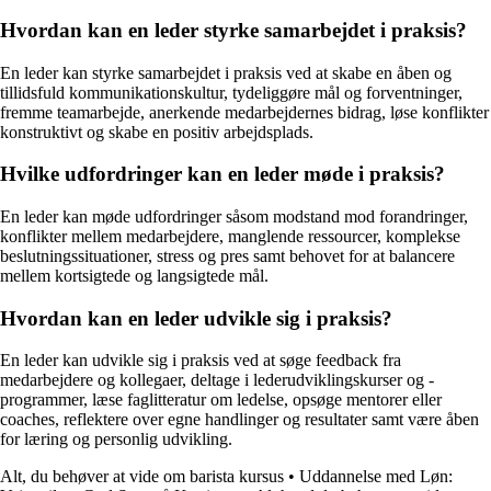
Hvordan kan en leder styrke samarbejdet i praksis?
En leder kan styrke samarbejdet i praksis ved at skabe en åben og
tillidsfuld kommunikationskultur, tydeliggøre mål og forventninger,
fremme teamarbejde, anerkende medarbejdernes bidrag, løse konflikter
konstruktivt og skabe en positiv arbejdsplads.
Hvilke udfordringer kan en leder møde i praksis?
En leder kan møde udfordringer såsom modstand mod forandringer,
konflikter mellem medarbejdere, manglende ressourcer, komplekse
beslutningssituationer, stress og pres samt behovet for at balancere
mellem kortsigtede og langsigtede mål.
Hvordan kan en leder udvikle sig i praksis?
En leder kan udvikle sig i praksis ved at søge feedback fra
medarbejdere og kollegaer, deltage i lederudviklingskurser og -
programmer, læse faglitteratur om ledelse, opsøge mentorer eller
coaches, reflektere over egne handlinger og resultater samt være åben
for læring og personlig udvikling.
Alt, du behøver at vide om barista kursus
•
Uddannelse med Løn: