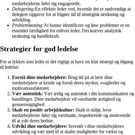
medarbejderne føler sig engagerede.
Delegering:
En effektiv leder ved, hvornår det er nødvendigt at
delegere opgaver for at frigøre tid til strategisk tænkning og
udvikling.
Problemløsning:
At kunne identificere og løse problemer er en
essentiel færdighed for enhver leder. Det kræver analytisk
tænkning og handlekraft.
Strategier for god ledelse
For at lykkes som leder er det vigtigt at have en klar strategi og tilgang
til ledelse:
Forstå dine medarbejdere:
Brug tid på at lære dine
medarbejdere at kende og forstå deres styrker, svagheder og
motivationsfaktorer.
Vær autentisk:
Vær ærlig og autentisk i din kommunikation og
handlinger. Dine medarbejdere vil værdsætte ærlighed og
gennemsigtighed.
Skab en positiv arbejdskultur:
Skab et miljø, hvor
medarbejderne føler sig værdsatte, respekterede og motiverede
til at yde deres bedste.
Udvikl dine medarbejdere:
Investér i dine medarbejderes
udvikling og vær med til at skabe muligheder for vækst og