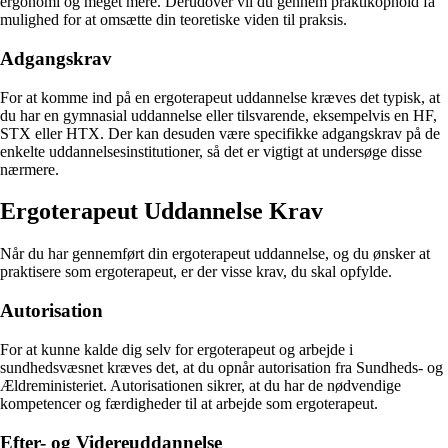
ergonomi og meget mere. Derudover vil du gennem praktikophold få
mulighed for at omsætte din teoretiske viden til praksis.
Adgangskrav
For at komme ind på en ergoterapeut uddannelse kræves det typisk, at
du har en gymnasial uddannelse eller tilsvarende, eksempelvis en HF,
STX eller HTX. Der kan desuden være specifikke adgangskrav på de
enkelte uddannelsesinstitutioner, så det er vigtigt at undersøge disse
nærmere.
Ergoterapeut Uddannelse Krav
Når du har gennemført din ergoterapeut uddannelse, og du ønsker at
praktisere som ergoterapeut, er der visse krav, du skal opfylde.
Autorisation
For at kunne kalde dig selv for ergoterapeut og arbejde i
sundhedsvæsnet kræves det, at du opnår autorisation fra Sundheds- og
Ældreministeriet. Autorisationen sikrer, at du har de nødvendige
kompetencer og færdigheder til at arbejde som ergoterapeut.
Efter- og Videreuddannelse