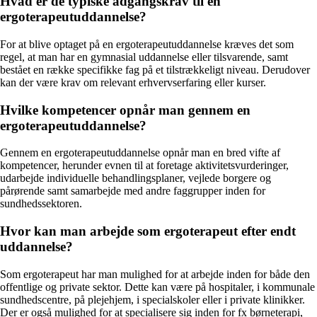
Hvad er de typiske adgangskrav til en
ergoterapeutuddannelse?
For at blive optaget på en ergoterapeutuddannelse kræves det som
regel, at man har en gymnasial uddannelse eller tilsvarende, samt
bestået en række specifikke fag på et tilstrækkeligt niveau. Derudover
kan der være krav om relevant erhvervserfaring eller kurser.
Hvilke kompetencer opnår man gennem en
ergoterapeutuddannelse?
Gennem en ergoterapeutuddannelse opnår man en bred vifte af
kompetencer, herunder evnen til at foretage aktivitetsvurderinger,
udarbejde individuelle behandlingsplaner, vejlede borgere og
pårørende samt samarbejde med andre faggrupper inden for
sundhedssektoren.
Hvor kan man arbejde som ergoterapeut efter endt
uddannelse?
Som ergoterapeut har man mulighed for at arbejde inden for både den
offentlige og private sektor. Dette kan være på hospitaler, i kommunale
sundhedscentre, på plejehjem, i specialskoler eller i private klinikker.
Der er også mulighed for at specialisere sig inden for fx børneterapi,