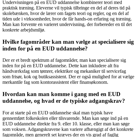
Undervisningen på en EUD uddannelse kombinerer teori med
praktisk træning. Eleverne vil typisk tilbringe en del af deres tid på
skolebænken, hvor de lærer om fagets teori og regler, og en del af
tiden ude i virksomheder, hvor de får hands-on erfaring og træning.
Man kan forvente en varieret undervisning, der forbereder en til det
konkrete arbejdsmiljø.
Hvilke fagområder kan man vælge at specialisere sig
inden for på en EUD uddannelse?
Der er et bredt spektrum af fagområder, man kan specialisere sig
inden for på en EUD uddannelse. Dette kan inkludere alt fra
håndværksfag som tømrer, elektriker og mekaniker til servicefag
som frisør, kok og butiksassistent. Der er også mulighed for at vælge
merkantile fag som kontorassistent eller finansøkonom.
Hvordan kan man komme i gang med en EUD
uddannelse, og hvad er de typiske adgangskrav?
For at starte på en EUD uddannelse skal man typisk have
gennemført folkeskolen eller tilsvarende. Man kan søge ind på en
EUD uddannelse direkte fra 9. eller 10. klasse, eller man kan søge
som voksen. Adgangskravene kan variere afhængigt af det konkrete
fagområde, men generelt set kræves der en vis grad af faglig