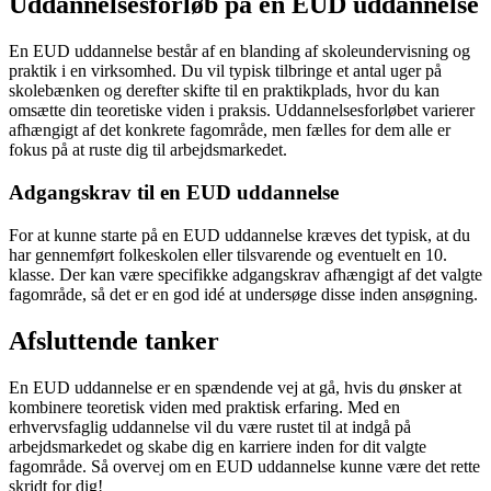
Uddannelsesforløb på en EUD uddannelse
En EUD uddannelse består af en blanding af skoleundervisning og
praktik i en virksomhed. Du vil typisk tilbringe et antal uger på
skolebænken og derefter skifte til en praktikplads, hvor du kan
omsætte din teoretiske viden i praksis. Uddannelsesforløbet varierer
afhængigt af det konkrete fagområde, men fælles for dem alle er
fokus på at ruste dig til arbejdsmarkedet.
Adgangskrav til en EUD uddannelse
For at kunne starte på en EUD uddannelse kræves det typisk, at du
har gennemført folkeskolen eller tilsvarende og eventuelt en 10.
klasse. Der kan være specifikke adgangskrav afhængigt af det valgte
fagområde, så det er en god idé at undersøge disse inden ansøgning.
Afsluttende tanker
En EUD uddannelse er en spændende vej at gå, hvis du ønsker at
kombinere teoretisk viden med praktisk erfaring. Med en
erhvervsfaglig uddannelse vil du være rustet til at indgå på
arbejdsmarkedet og skabe dig en karriere inden for dit valgte
fagområde. Så overvej om en EUD uddannelse kunne være det rette
skridt for dig!