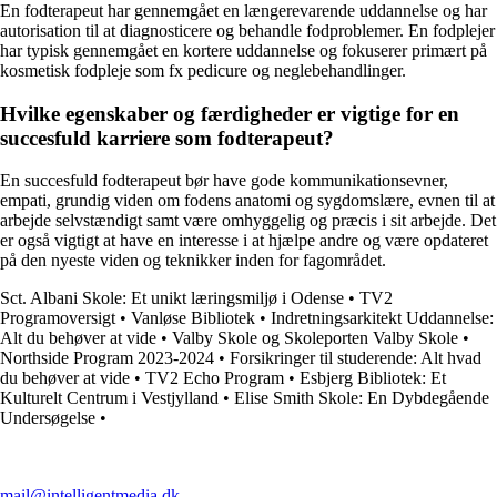
En fodterapeut har gennemgået en længerevarende uddannelse og har
autorisation til at diagnosticere og behandle fodproblemer. En fodplejer
har typisk gennemgået en kortere uddannelse og fokuserer primært på
kosmetisk fodpleje som fx pedicure og neglebehandlinger.
Hvilke egenskaber og færdigheder er vigtige for en
succesfuld karriere som fodterapeut?
En succesfuld fodterapeut bør have gode kommunikationsevner,
empati, grundig viden om fodens anatomi og sygdomslære, evnen til at
arbejde selvstændigt samt være omhyggelig og præcis i sit arbejde. Det
er også vigtigt at have en interesse i at hjælpe andre og være opdateret
på den nyeste viden og teknikker inden for fagområdet.
Sct. Albani Skole: Et unikt læringsmiljø i Odense
•
TV2
Programoversigt
•
Vanløse Bibliotek
•
Indretningsarkitekt Uddannelse:
Alt du behøver at vide
•
Valby Skole og Skoleporten Valby Skole
•
Northside Program 2023-2024
•
Forsikringer til studerende: Alt hvad
du behøver at vide
•
TV2 Echo Program
•
Esbjerg Bibliotek: Et
Kulturelt Centrum i Vestjylland
•
Elise Smith Skole: En Dybdegående
Undersøgelse
•
mail@intelligentmedia.dk