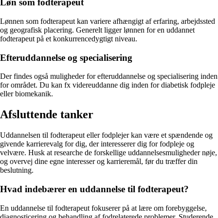
Løn som fodterapeut
Lønnen som fodterapeut kan variere afhængigt af erfaring, arbejdssted
og geografisk placering. Generelt ligger lønnen for en uddannet
fodterapeut på et konkurrencedygtigt niveau.
Efteruddannelse og specialisering
Der findes også muligheder for efteruddannelse og specialisering inden
for området. Du kan fx videreuddanne dig inden for diabetisk fodpleje
eller biomekanik.
Afsluttende tanker
Uddannelsen til fodterapeut eller fodplejer kan være et spændende og
givende karrierevalg for dig, der interesserer dig for fodpleje og
velvære. Husk at researche de forskellige uddannelsesmuligheder nøje,
og overvej dine egne interesser og karrieremål, før du træffer din
beslutning.
Hvad indebærer en uddannelse til fodterapeut?
En uddannelse til fodterapeut fokuserer på at lære om forebyggelse,
diagnosticering og behandling af fodrelaterede problemer. Studerende