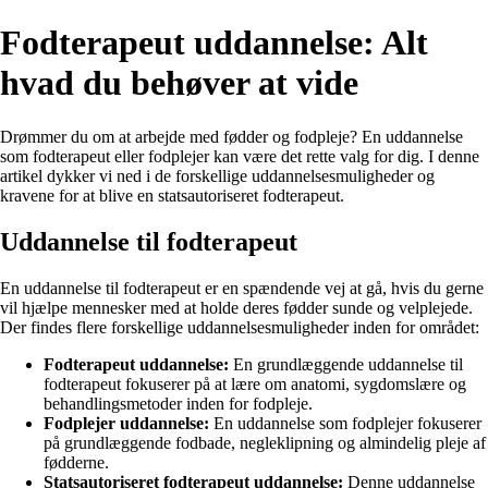
Fodterapeut uddannelse: Alt
hvad du behøver at vide
Drømmer du om at arbejde med fødder og fodpleje? En uddannelse
som fodterapeut eller fodplejer kan være det rette valg for dig. I denne
artikel dykker vi ned i de forskellige uddannelsesmuligheder og
kravene for at blive en statsautoriseret fodterapeut.
Uddannelse til fodterapeut
En uddannelse til fodterapeut er en spændende vej at gå, hvis du gerne
vil hjælpe mennesker med at holde deres fødder sunde og velplejede.
Der findes flere forskellige uddannelsesmuligheder inden for området:
Fodterapeut uddannelse:
En grundlæggende uddannelse til
fodterapeut fokuserer på at lære om anatomi, sygdomslære og
behandlingsmetoder inden for fodpleje.
Fodplejer uddannelse:
En uddannelse som fodplejer fokuserer
på grundlæggende fodbade, negleklipning og almindelig pleje af
fødderne.
Statsautoriseret fodterapeut uddannelse:
Denne uddannelse