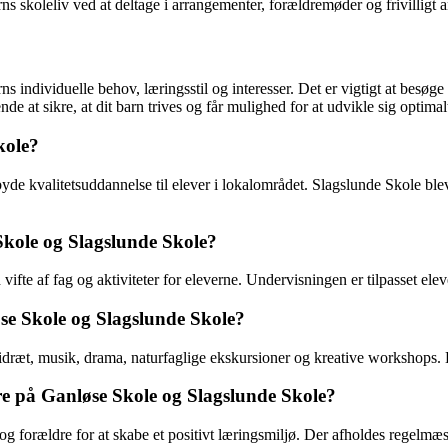
rns skoleliv ved at deltage i arrangementer, forældremøder og frivilligt a
individuelle behov, læringsstil og interesser. Det er vigtigt at besøge b
de at sikre, at dit barn trives og får mulighed for at udvikle sig optimal
kole?
lbyde kvalitetsuddannelse til elever i lokalområdet. Slagslunde Skole bl
Skole og Slagslunde Skole?
fte af fag og aktiviteter for eleverne. Undervisningen er tilpasset elev
øse Skole og Slagslunde Skole?
idræt, musik, drama, naturfaglige ekskursioner og kreative workshops. Di
re på Ganløse Skole og Slagslunde Skole?
g forældre for at skabe et positivt læringsmiljø. Der afholdes regelmæs