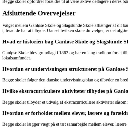
Begge skoler opfordrer forældre til at være aktive deltagere i deres bø
Afsluttende Overvejelser
Valget mellem Ganløse Skole og Slagslunde Skole afhænger af dit barns 
i, hvad de har at tilbyde. Uanset hvilken skole du vælger, er det afgøren
Hvad er historien bag Ganløse Skole og Slagslunde S
Ganløse Skole blev grundlagt i 1862 og har en lang tradition for at ti
lokalsamfundet.
Hvordan er undervisningen struktureret på Ganløse 
Begge skoler følger den danske undervisningsplan og tilbyder en bred vi
Hvilke ekstracurriculære aktiviteter tilbydes på Ganl
Begge skoler tilbyder et udvalg af ekstracurriculære aktiviteter såsom 
Hvordan er forholdet mellem elever, lærere og foræld
Begge skoler lægger vægt på et tæt samarbejde mellem elever, lærere o