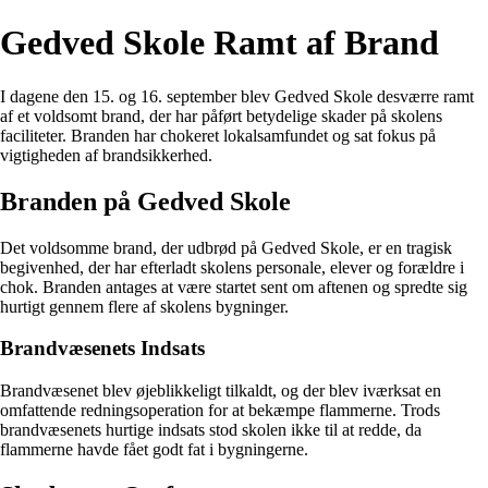
Gedved Skole Ramt af Brand
I dagene den 15. og 16. september blev Gedved Skole desværre ramt
af et voldsomt brand, der har påført betydelige skader på skolens
faciliteter. Branden har chokeret lokalsamfundet og sat fokus på
vigtigheden af brandsikkerhed.
Branden på Gedved Skole
Det voldsomme brand, der udbrød på Gedved Skole, er en tragisk
begivenhed, der har efterladt skolens personale, elever og forældre i
chok. Branden antages at være startet sent om aftenen og spredte sig
hurtigt gennem flere af skolens bygninger.
Brandvæsenets Indsats
Brandvæsenet blev øjeblikkeligt tilkaldt, og der blev iværksat en
omfattende redningsoperation for at bekæmpe flammerne. Trods
brandvæsenets hurtige indsats stod skolen ikke til at redde, da
flammerne havde fået godt fat i bygningerne.