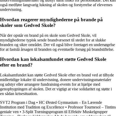
undervisningsmaterialer og udstyr samt risiko for personskade. Det kan
også medføre langvarig lukning af skolen og forstyrrelse af elevernes
undervisning.
Hvordan reagerer myndighederne på brande på
skoler som Gedved Skole?
Når der opstår en brand på en skole som Gedved Skole, vil
myndighederne typisk sende brandvæsenet til stedet for at slukke
branden og sikre området. Der vil også blive foretaget en undersøgelse
for at fastslå årsagen til branden og eventuelle forsøg på brandstiftelse.
Hvordan kan lokalsamfundet støtte Gedved Skole
efter en brand?
Lokalsamfundet kan støtte Gedved Skole efter en brand ved at tilbyde
midlertidige lokaler til undervisning, donere undervisningsmaterialer
og udstyr eller arrangere fundraising-events for at hjælpe med
genopbygningen af skolen. Det er vigtigt at vise solidaritet og støtte i
en sådan krisesituation.
SVT2 Program i Dag
•
HC Ørsted Gymnasium – En Lærende
Institution med Tradition og Excellence
•
Professor Tournesol – Tintins
geniale ven
•
3-Split Træningsprogram til Effektiv Muskelgrupper