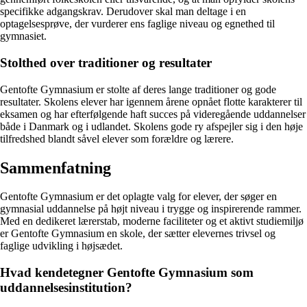
specifikke adgangskrav. Derudover skal man deltage i en
optagelsesprøve, der vurderer ens faglige niveau og egnethed til
gymnasiet.
Stolthed over traditioner og resultater
Gentofte Gymnasium er stolte af deres lange traditioner og gode
resultater. Skolens elever har igennem årene opnået flotte karakterer til
eksamen og har efterfølgende haft succes på videregående uddannelser
både i Danmark og i udlandet. Skolens gode ry afspejler sig i den høje
tilfredshed blandt såvel elever som forældre og lærere.
Sammenfatning
Gentofte Gymnasium er det oplagte valg for elever, der søger en
gymnasial uddannelse på højt niveau i trygge og inspirerende rammer.
Med en dedikeret lærerstab, moderne faciliteter og et aktivt studiemiljø
er Gentofte Gymnasium en skole, der sætter elevernes trivsel og
faglige udvikling i højsædet.
Hvad kendetegner Gentofte Gymnasium som
uddannelsesinstitution?