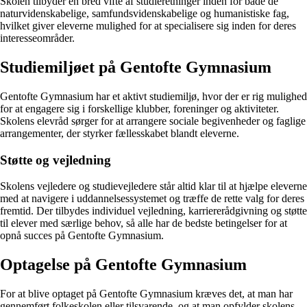
Skolen tilbyder en bred vifte af studieretninger inden for både de
naturvidenskabelige, samfundsvidenskabelige og humanistiske fag,
hvilket giver eleverne mulighed for at specialisere sig inden for deres
interesseområder.
Studiemiljøet på Gentofte Gymnasium
Gentofte Gymnasium har et aktivt studiemiljø, hvor der er rig mulighed
for at engagere sig i forskellige klubber, foreninger og aktiviteter.
Skolens elevråd sørger for at arrangere sociale begivenheder og faglige
arrangementer, der styrker fællesskabet blandt eleverne.
Støtte og vejledning
Skolens vejledere og studievejledere står altid klar til at hjælpe eleverne
med at navigere i uddannelsessystemet og træffe de rette valg for deres
fremtid. Der tilbydes individuel vejledning, karriererådgivning og støtte
til elever med særlige behov, så alle har de bedste betingelser for at
opnå succes på Gentofte Gymnasium.
Optagelse på Gentofte Gymnasium
For at blive optaget på Gentofte Gymnasium kræves det, at man har
gennemført folkeskolen eller tilsvarende, og at man opfylder skolens