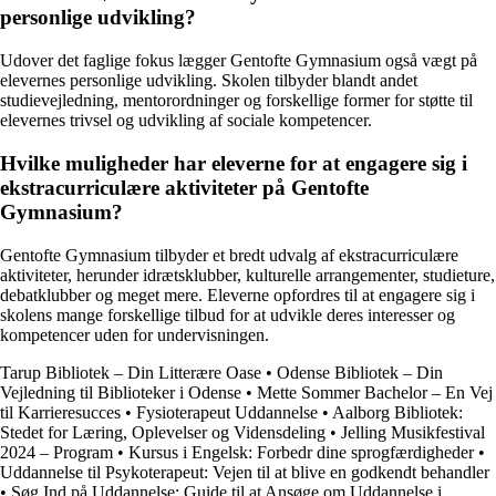
personlige udvikling?
Udover det faglige fokus lægger Gentofte Gymnasium også vægt på
elevernes personlige udvikling. Skolen tilbyder blandt andet
studievejledning, mentorordninger og forskellige former for støtte til
elevernes trivsel og udvikling af sociale kompetencer.
Hvilke muligheder har eleverne for at engagere sig i
ekstracurriculære aktiviteter på Gentofte
Gymnasium?
Gentofte Gymnasium tilbyder et bredt udvalg af ekstracurriculære
aktiviteter, herunder idrætsklubber, kulturelle arrangementer, studieture,
debatklubber og meget mere. Eleverne opfordres til at engagere sig i
skolens mange forskellige tilbud for at udvikle deres interesser og
kompetencer uden for undervisningen.
Tarup Bibliotek – Din Litterære Oase
•
Odense Bibliotek – Din
Vejledning til Biblioteker i Odense
•
Mette Sommer Bachelor – En Vej
til Karrieresucces
•
Fysioterapeut Uddannelse
•
Aalborg Bibliotek:
Stedet for Læring, Oplevelser og Vidensdeling
•
Jelling Musikfestival
2024 – Program
•
Kursus i Engelsk: Forbedr dine sprogfærdigheder
•
Uddannelse til Psykoterapeut: Vejen til at blive en godkendt behandler
•
Søg Ind på Uddannelse: Guide til at Ansøge om Uddannelse i