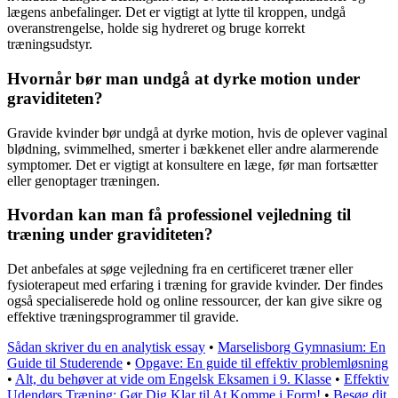
lægens anbefalinger. Det er vigtigt at lytte til kroppen, undgå
overanstrengelse, holde sig hydreret og bruge korrekt
træningsudstyr.
Hvornår bør man undgå at dyrke motion under
graviditeten?
Gravide kvinder bør undgå at dyrke motion, hvis de oplever vaginal
blødning, svimmelhed, smerter i bækkenet eller andre alarmerende
symptomer. Det er vigtigt at konsultere en læge, før man fortsætter
eller genoptager træningen.
Hvordan kan man få professionel vejledning til
træning under graviditeten?
Det anbefales at søge vejledning fra en certificeret træner eller
fysioterapeut med erfaring i træning for gravide kvinder. Der findes
også specialiserede hold og online ressourcer, der kan give sikre og
effektive træningsprogrammer til gravide.
Sådan skriver du en analytisk essay
•
Marselisborg Gymnasium: En
Guide til Studerende
•
Opgave: En guide til effektiv problemløsning
•
Alt, du behøver at vide om Engelsk Eksamen i 9. Klasse
•
Effektiv
Udendørs Træning: Gør Dig Klar til At Komme i Form!
•
Besøg dit