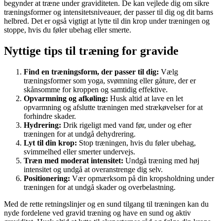
begynder at træne under graviditeten. De kan vejlede dig om sikre
træningsformer og intensitetsniveauer, der passer til dig og dit barns
helbred. Det er også vigtigt at lytte til din krop under træningen og
stoppe, hvis du føler ubehag eller smerte.
Nyttige tips til træning for gravide
Find en træningsform, der passer til dig:
Vælg
træningsformer som yoga, svømning eller gåture, der er
skånsomme for kroppen og samtidig effektive.
Opvarmning og afkøling:
Husk altid at lave en let
opvarmning og afslutte træningen med strækøvelser for at
forhindre skader.
Hydrering:
Drik rigeligt med vand før, under og efter
træningen for at undgå dehydrering.
Lyt til din krop:
Stop træningen, hvis du føler ubehag,
svimmelhed eller smerter undervejs.
Træn med moderat intensitet:
Undgå træning med høj
intensitet og undgå at overanstrenge dig selv.
Positionering:
Vær opmærksom på din kropsholdning under
træningen for at undgå skader og overbelastning.
Med de rette retningslinjer og en sund tilgang til træningen kan du
nyde fordelene ved gravid træning og have en sund og aktiv