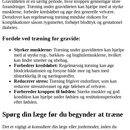
Graviditeten er en særlig periode, hvor kroppen gennemgår store
forandringer. Træning under graviditeten kan hjælpe med at styrke
musklerne, forbedre kredsløbet og øge den generelle velvære.
Derudover kan regelmæssig træning mindske risikoen for
komplikationer såsom rygsmerter, forhøjet blodtryk og gestationel
diabetes.
Fordele ved træning for gravide:
Styrker musklerne:
Træning under graviditeten kan hjælpe
med at styrke ryg-, bækken- og bughulemusklerne, hvilket
kan lindre smerter og ubehag.
Forbedrer kredsløbet:
Regelmæssig træning kan øge
blodcirkulationen og forsyne både mor og barn med
tilstrækkelig ilt og næringsstoffer.
Reducerer stress:
Træning frigiver endorfiner, som kan
reducere stressniveauet og øge følelsen af velvære.
Forbereder kroppen til fødslen:
Stærke muskler og god
kondition kan hjælpe under fødslen og restitutionsperioden
efter fødslen.
Spørg din læge før du begynder at træne
Det er vigtigt at konsultere din læge eller jordemoder, inden du