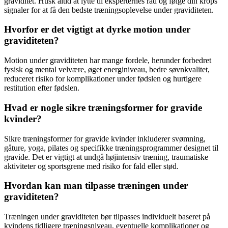
graviditet. Husk altid at lytte til eksperternes råd og følge din krops
signaler for at få den bedste træningsoplevelse under graviditeten.
Hvorfor er det vigtigt at dyrke motion under
graviditeten?
Motion under graviditeten har mange fordele, herunder forbedret
fysisk og mental velvære, øget energiniveau, bedre søvnkvalitet,
reduceret risiko for komplikationer under fødslen og hurtigere
restitution efter fødslen.
Hvad er nogle sikre træningsformer for gravide
kvinder?
Sikre træningsformer for gravide kvinder inkluderer svømning,
gåture, yoga, pilates og specifikke træningsprogrammer designet til
gravide. Det er vigtigt at undgå højintensiv træning, traumatiske
aktiviteter og sportsgrene med risiko for fald eller stød.
Hvordan kan man tilpasse træningen under
graviditeten?
Træningen under graviditeten bør tilpasses individuelt baseret på
kvindens tidligere træningsniveau, eventuelle komplikationer og