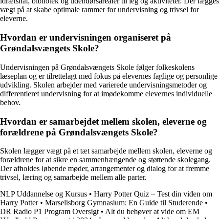
idrætshal, bibliotek og udendørsarealer til leg og aktiviteter. Der lægges
vægt på at skabe optimale rammer for undervisning og trivsel for
eleverne.
Hvordan er undervisningen organiseret på
Grøndalsvængets Skole?
Undervisningen på Grøndalsvængets Skole følger folkeskolens
læseplan og er tilrettelagt med fokus på elevernes faglige og personlige
udvikling. Skolen arbejder med varierede undervisningsmetoder og
differentieret undervisning for at imødekomme elevernes individuelle
behov.
Hvordan er samarbejdet mellem skolen, eleverne og
forældrene på Grøndalsvængets Skole?
Skolen lægger vægt på et tæt samarbejde mellem skolen, eleverne og
forældrene for at sikre en sammenhængende og støttende skolegang.
Der afholdes løbende møder, arrangementer og dialog for at fremme
trivsel, læring og samarbejde mellem alle parter.
NLP Uddannelse og Kursus
•
Harry Potter Quiz – Test din viden om
Harry Potter
•
Marselisborg Gymnasium: En Guide til Studerende
•
DR Radio P1 Program Oversigt
•
Alt du behøver at vide om EM