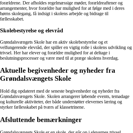
forældrene. Der afholdes regelmæssige møder, forældreaftener og
arrangementer, hvor forældre har mulighed for at følge med i deres
børns skolegang, få indsigt i skolens arbejde og bidrage til
fællesskabet.
Skolebestyrelse og elevråd
Grøndalsvængets Skole har en aktiv skolebestyrelse og et
velfungerende elevråd, der spiller en vigtig rolle i skolens udvikling og
trivsel. Her har elever og forældre mulighed for at deltage i
beslutningsprocesser og være med til at præge skolens hverdag.
Aktuelle begivenheder og nyheder fra
Grøndalsvængets Skole
Hold dig opdateret med de seneste begivenheder og nyheder fra
Grøndalsvængets Skole. Skolen arrangerer løbende events, temadage
og kulturelle aktiviteter, der både understøtter elevernes læring og
styrker fællesskabet på tværs af klassetrinene.
Afsluttende bemærkninger
Grøndalsvængets Skole er en skole, der går op i elevernes trivsel,