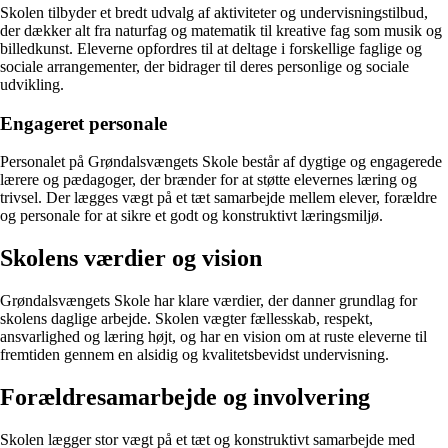
Skolen tilbyder et bredt udvalg af aktiviteter og undervisningstilbud,
der dækker alt fra naturfag og matematik til kreative fag som musik og
billedkunst. Eleverne opfordres til at deltage i forskellige faglige og
sociale arrangementer, der bidrager til deres personlige og sociale
udvikling.
Engageret personale
Personalet på Grøndalsvængets Skole består af dygtige og engagerede
lærere og pædagoger, der brænder for at støtte elevernes læring og
trivsel. Der lægges vægt på et tæt samarbejde mellem elever, forældre
og personale for at sikre et godt og konstruktivt læringsmiljø.
Skolens værdier og vision
Grøndalsvængets Skole har klare værdier, der danner grundlag for
skolens daglige arbejde. Skolen vægter fællesskab, respekt,
ansvarlighed og læring højt, og har en vision om at ruste eleverne til
fremtiden gennem en alsidig og kvalitetsbevidst undervisning.
Forældresamarbejde og involvering
Skolen lægger stor vægt på et tæt og konstruktivt samarbejde med