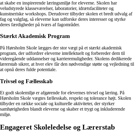
at skabe en inspirerende læringsmiljø for eleverne. Skolen har
veludstyrede klasseværelser, laboratorier, idrætsfaciliteter og
kunstneriske workshops. Derudover tilbyder skolen et bredt udvalg af
fag og valgfag, så eleverne kan udforske deres interesser og styrke
deres færdigheder på tværs af fagområder.
Stærkt Akademisk Program
På Hørsholm Skole lægges der stor vægt på et stærkt akademisk
program, der udfordrer eleverne intellektuelt og forbereder dem til
videregående uddannelser og karrieremuligheder. Skolens dedikerede
lærerstab sikrer, at hver elev får den nødvendige støtte og vejledning til
at opnå deres fulde potentiale.
Trivsel og Fællesskab
Et godt skolemiljø er afgørende for elevernes trivsel og læring. På
Hørsholm Skole vægtes fællesskab, respekt og tolerance højt. Skolen
tilbyder en række sociale og kulturelle aktiviteter, der styrker
samhørigheden blandt eleverne og skaber et trygt og inkluderende
miljø.
Engageret Skoleledelse og Lærerstab