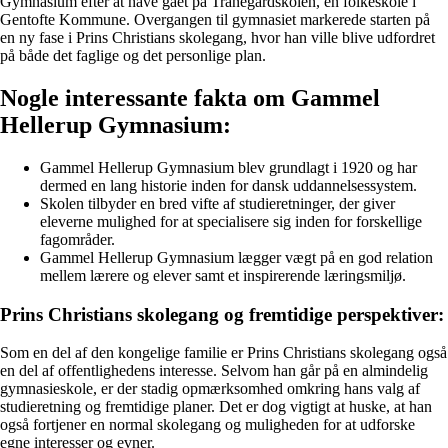
Gymnasium efter at have gået på Tranegårdskolen, en folkeskole i
Gentofte Kommune. Overgangen til gymnasiet markerede starten på
en ny fase i Prins Christians skolegang, hvor han ville blive udfordret
på både det faglige og det personlige plan.
Nogle interessante fakta om Gammel
Hellerup Gymnasium:
Gammel Hellerup Gymnasium blev grundlagt i 1920 og har
dermed en lang historie inden for dansk uddannelsessystem.
Skolen tilbyder en bred vifte af studieretninger, der giver
eleverne mulighed for at specialisere sig inden for forskellige
fagområder.
Gammel Hellerup Gymnasium lægger vægt på en god relation
mellem lærere og elever samt et inspirerende læringsmiljø.
Prins Christians skolegang og fremtidige perspektiver:
Som en del af den kongelige familie er Prins Christians skolegang også
en del af offentlighedens interesse. Selvom han går på en almindelig
gymnasieskole, er der stadig opmærksomhed omkring hans valg af
studieretning og fremtidige planer. Det er dog vigtigt at huske, at han
også fortjener en normal skolegang og muligheden for at udforske
egne interesser og evner.