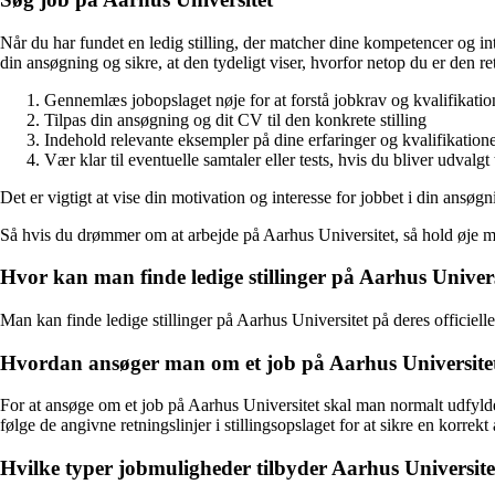
Når du har fundet en ledig stilling, der matcher dine kompetencer og i
din ansøgning og sikre, at den tydeligt viser, hvorfor netop du er den ret
Gennemlæs jobopslaget nøje for at forstå jobkrav og kvalifikatio
Tilpas din ansøgning og dit CV til den konkrete stilling
Indehold relevante eksempler på dine erfaringer og kvalifikation
Vær klar til eventuelle samtaler eller tests, hvis du bliver udvalgt
Det er vigtigt at vise din motivation og interesse for jobbet i din ansøg
Så hvis du drømmer om at arbejde på Aarhus Universitet, så hold øje med 
Hvor kan man finde ledige stillinger på Aarhus Univers
Man kan finde ledige stillinger på Aarhus Universitet på deres officiel
Hvordan ansøger man om et job på Aarhus Universite
For at ansøge om et job på Aarhus Universitet skal man normalt udfyl
følge de angivne retningslinjer i stillingsopslaget for at sikre en korrek
Hvilke typer jobmuligheder tilbyder Aarhus Universite