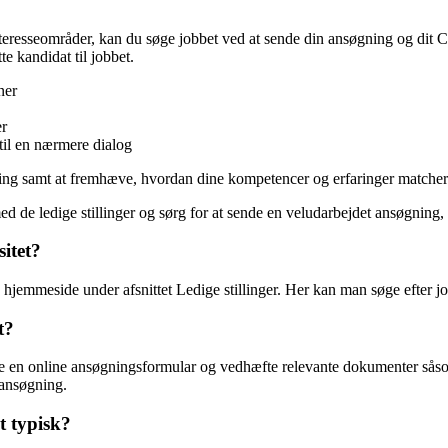
nteresseområder, kan du søge jobbet ved at sende din ansøgning og dit 
te kandidat til jobbet.
ner
er
 til en nærmere dialog
ning samt at fremhæve, hvordan dine kompetencer og erfaringer matcher de 
de ledige stillinger og sørg for at sende en veludarbejdet ansøgning, de
itet?
le hjemmeside under afsnittet Ledige stillinger. Her kan man søge efter 
t?
de en online ansøgningsformular og vedhæfte relevante dokumenter såso
t ansøgning.
t typisk?