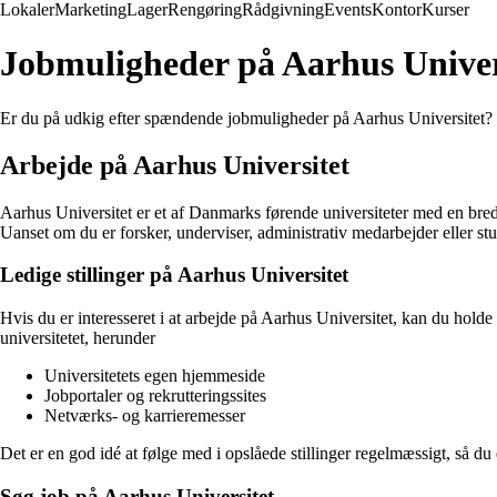
Lokaler
Marketing
Lager
Rengøring
Rådgivning
Events
Kontor
Kurser
Jobmuligheder på Aarhus Univer
Er du på udkig efter spændende jobmuligheder på Aarhus Universitet? H
Arbejde på Aarhus Universitet
Aarhus Universitet er et af Danmarks førende universiteter med en bred 
Uanset om du er forsker, underviser, administrativ medarbejder eller s
Ledige stillinger på Aarhus Universitet
Hvis du er interesseret i at arbejde på Aarhus Universitet, kan du holde
universitetet, herunder
Universitetets egen hjemmeside
Jobportaler og rekrutteringssites
Netværks- og karrieremesser
Det er en god idé at følge med i opslåede stillinger regelmæssigt, så du
Søg job på Aarhus Universitet