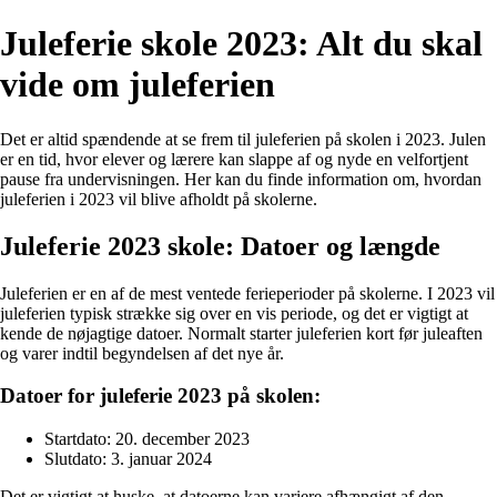
Juleferie skole 2023: Alt du skal
vide om juleferien
Det er altid spændende at se frem til juleferien på skolen i 2023. Julen
er en tid, hvor elever og lærere kan slappe af og nyde en velfortjent
pause fra undervisningen. Her kan du finde information om, hvordan
juleferien i 2023 vil blive afholdt på skolerne.
Juleferie 2023 skole: Datoer og længde
Juleferien er en af de mest ventede ferieperioder på skolerne. I 2023 vil
juleferien typisk strække sig over en vis periode, og det er vigtigt at
kende de nøjagtige datoer. Normalt starter juleferien kort før juleaften
og varer indtil begyndelsen af det nye år.
Datoer for juleferie 2023 på skolen:
Startdato: 20. december 2023
Slutdato: 3. januar 2024
Det er vigtigt at huske, at datoerne kan variere afhængigt af den