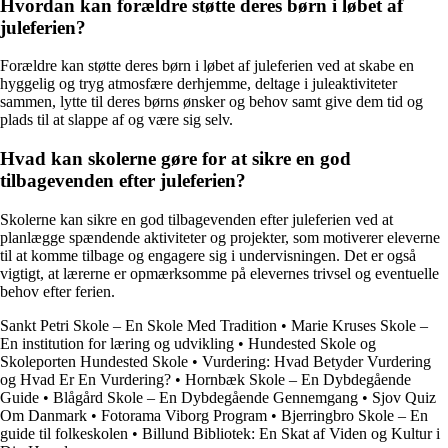
Hvordan kan forældre støtte deres børn i løbet af
juleferien?
Forældre kan støtte deres børn i løbet af juleferien ved at skabe en
hyggelig og tryg atmosfære derhjemme, deltage i juleaktiviteter
sammen, lytte til deres børns ønsker og behov samt give dem tid og
plads til at slappe af og være sig selv.
Hvad kan skolerne gøre for at sikre en god
tilbagevenden efter juleferien?
Skolerne kan sikre en god tilbagevenden efter juleferien ved at
planlægge spændende aktiviteter og projekter, som motiverer eleverne
til at komme tilbage og engagere sig i undervisningen. Det er også
vigtigt, at lærerne er opmærksomme på elevernes trivsel og eventuelle
behov efter ferien.
Sankt Petri Skole – En Skole Med Tradition
•
Marie Kruses Skole –
En institution for læring og udvikling
•
Hundested Skole og
Skoleporten Hundested Skole
•
Vurdering: Hvad Betyder Vurdering
og Hvad Er En Vurdering?
•
Hornbæk Skole – En Dybdegående
Guide
•
Blågård Skole – En Dybdegående Gennemgang
•
Sjov Quiz
Om Danmark
•
Fotorama Viborg Program
•
Bjerringbro Skole – En
guide til folkeskolen
•
Billund Bibliotek: En Skat af Viden og Kultur i