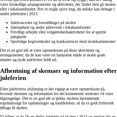
være forskellige arrangementer og aktiviteter, der finder sted på skolen
eller i lokalsamfundet. Her er nogle sjove ting, du måske kan deltage i
under juleferien i 2023:
Julekoncerter og forestillinger på skolen
Julemarked og andre juleevents i lokalsamfundet
Frivilligt arbejde eller velgørenhedsaktiviteter for at sprede
juleglæde
Sportslige begivenheder og konkurrencer med skolekammerater
Det er en god idé at være opmærksom på disse aktiviteter og
arrangementer, da de kan være en fantastisk måde at skabe gode
minder og nyde juleferien fuldt ud.
Afhentning af skemaer og information efter
juleferien
Efter juleferiens afslutning er det vigtigt at være opmærksom på,
hvornår skemaer og information for det kommende semester vil være
tilgængelige. Det er en god idé at tjekke skolens hjemmeside
regelmæssigt for opdateringer og meddelelser, så du er godt forberedt
tilbage til skolen.
Vi håber, at du får en dejlig juleferie på skolen i 2023 og ønsker dig en