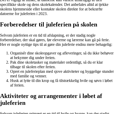
specifikke skole og dens skolekalender. Det anbefales altid at tjekke
skolens hjemmeside eller kontakte skolen direkte for at bekræfte
datoerne for juleferien i 2023.
Forberedelser til juleferien på skolen
Selvom juleferien er en tid til afslapning, er der stadig nogle
forberedelser, der skal gøres, før eleverne og lærerne kan gå på ferie.
Her er nogle nyttige tips til at gøre din juleferie endnu mere behagelig:
Organisér dine skoleopgaver og afleveringer, så du ikke behøver
at bekymre dig under ferien.
Pak dine skoletasker og materialer ordentligt, så du er klar
tilbage til skolen efter ferien.
Opret en juleferieplan med sjove aktiviteter og hyggelige stunder
med familie og venner.
Husk at lytte til din krop og få tilstrækkelig hvile og søvn i løbet
af ferien.
Aktiviteter og arrangementer i løbet af
juleferien
Selvom juleferien primært er en tid til hvile og hygge, kan der stadig