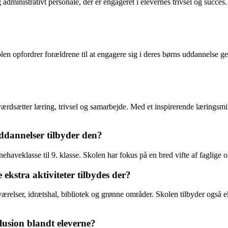
ministrativt personale, der er engageret i elevernes trivsel og succes. 
olen opfordrer forældrene til at engagere sig i deres børns uddannels
værdsætter læring, trivsel og samarbejde. Med et inspirerende læringsmil
ddannelser tilbyder den?
ehaveklasse til 9. klasse. Skolen har fokus på en bred vifte af faglige 
 ekstra aktiviteter tilbydes der?
værelser, idrætshal, bibliotek og grønne områder. Skolen tilbyder også 
lusion blandt eleverne?