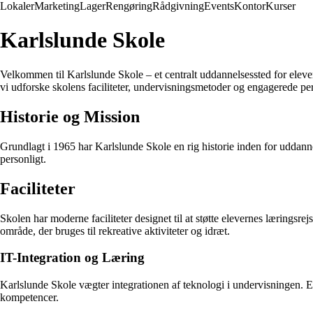
Lokaler
Marketing
Lager
Rengøring
Rådgivning
Events
Kontor
Kurser
Karlslunde Skole
Velkommen til Karlslunde Skole – et centralt uddannelsessted for eleve
vi udforske skolens faciliteter, undervisningsmetoder og engagerede pe
Historie og Mission
Grundlagt i 1965 har Karlslunde Skole en rig historie inden for uddannel
personligt.
Faciliteter
Skolen har moderne faciliteter designet til at støtte elevernes læringsre
område, der bruges til rekreative aktiviteter og idræt.
IT-Integration og Læring
Karlslunde Skole vægter integrationen af teknologi i undervisningen. El
kompetencer.