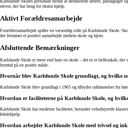
Karlslunde Skoles personale består af dedikerede lærere, pædagoger og ad
elever, der har brug for ekstra hjælp.
Aktivt Forældresamarbejde
Forældresamarbejde spiller en væsentlig rolle på Karlslunde Skole. Sk
der fremmer et positivt samarbejde mellem skole og hjem.
Afsluttende Bemærkninger
Karlslunde Skole er mere end bare en skole – det er et fællesskab, der 
fremtid på en positiv måde.
Hvornår blev Karlslunde Skole grundlagt, og hvilke u
Karlslunde Skole blev grundlagt i 1965 og tilbyder uddannelser fra børn
Hvordan er faciliteterne på Karlslunde Skole, og hvilke
Karlslunde Skole har moderne faciliteter, herunder veludstyrede klasse
lektiehjælp.
Hvordan arbejder Karlslunde Skole med trivsel og ink