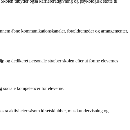
Skolen tilbyder også karriererådgivning og psykologisk støtte til
e gennem åbne kommunikationskanaler, forældremøder og arrangementer,
jø og dedikeret personale stræber skolen efter at forme elevernes
og sociale kompetencer for eleverne.
ekstra aktiviteter såsom idrætsklubber, musikundervisning og