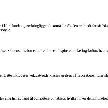
r i Karlslunde og omkringliggende områder. Skolen er kendt for sit foku
rsonale.
se. Skolens mission er at fremme en inspirerende læringskultur, hvor ele
jse. Dette inkluderer veludstyrede klasseværelser, IT-laboratorier, idræt
everne har adgang til computere og tablets, hvilket giver dem mulighed f