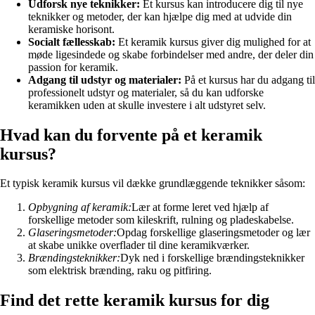
Udforsk nye teknikker:
Et kursus kan introducere dig til nye
teknikker og metoder, der kan hjælpe dig med at udvide din
keramiske horisont.
Socialt fællesskab:
Et keramik kursus giver dig mulighed for at
møde ligesindede og skabe forbindelser med andre, der deler din
passion for keramik.
Adgang til udstyr og materialer:
På et kursus har du adgang til
professionelt udstyr og materialer, så du kan udforske
keramikken uden at skulle investere i alt udstyret selv.
Hvad kan du forvente på et keramik
kursus?
Et typisk keramik kursus vil dække grundlæggende teknikker såsom:
Opbygning af keramik:
Lær at forme leret ved hjælp af
forskellige metoder som kileskrift, rulning og pladeskabelse.
Glaseringsmetoder:
Opdag forskellige glaseringsmetoder og lær
at skabe unikke overflader til dine keramikværker.
Brændingsteknikker:
Dyk ned i forskellige brændingsteknikker
som elektrisk brænding, raku og pitfiring.
Find det rette keramik kursus for dig