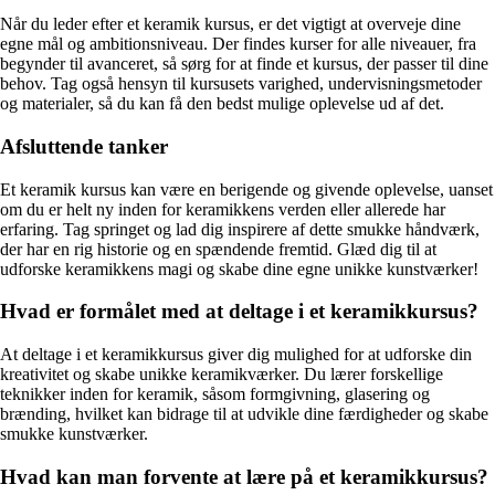
Når du leder efter et keramik kursus, er det vigtigt at overveje dine
egne mål og ambitionsniveau. Der findes kurser for alle niveauer, fra
begynder til avanceret, så sørg for at finde et kursus, der passer til dine
behov. Tag også hensyn til kursusets varighed, undervisningsmetoder
og materialer, så du kan få den bedst mulige oplevelse ud af det.
Afsluttende tanker
Et keramik kursus kan være en berigende og givende oplevelse, uanset
om du er helt ny inden for keramikkens verden eller allerede har
erfaring. Tag springet og lad dig inspirere af dette smukke håndværk,
der har en rig historie og en spændende fremtid. Glæd dig til at
udforske keramikkens magi og skabe dine egne unikke kunstværker!
Hvad er formålet med at deltage i et keramikkursus?
At deltage i et keramikkursus giver dig mulighed for at udforske din
kreativitet og skabe unikke keramikværker. Du lærer forskellige
teknikker inden for keramik, såsom formgivning, glasering og
brænding, hvilket kan bidrage til at udvikle dine færdigheder og skabe
smukke kunstværker.
Hvad kan man forvente at lære på et keramikkursus?