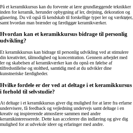
På et keramikkursus kan du forvente at lære grundlæggende teknikker
inden for keramik, herunder opbygning af ler, drejning, dekoration og
glasering. Du vil også få kendskab til forskellige typer ler og værktøjer,
samt hvordan man brænder og færdiggør keramikværker.
Hvordan kan et keramikkursus bidrage til personlig
udvikling?
Et keramikkursus kan bidrage til personlig udvikling ved at stimulere
din kreativitet, tålmodighed og koncentration. Gennem arbejdet med
ler og skabelsen af keramikværker kan du opnå en følelse af
tilfredsstillelse og stolthed, samtidig med at du udvikler dine
kunstneriske færdigheder.
Hvilke fordele er der ved at deltage i et keramikkursus
i forhold til selvstudie?
At deltage i et keramikkursus giver dig mulighed for at lære fra erfarne
undervisere, få feedback og vejledning undervejs samt deltage i en
kreativ og inspirerende atmosfære sammen med andre
keramikinteresserede. Dette kan accelerere din indlæring og give dig
mulighed for at udveksle ideer og erfaringer med andre.