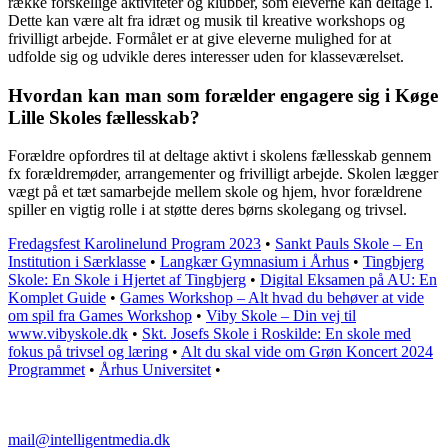
række forskellige aktiviteter og klubber, som eleverne kan deltage i.
Dette kan være alt fra idræt og musik til kreative workshops og
frivilligt arbejde. Formålet er at give eleverne mulighed for at
udfolde sig og udvikle deres interesser uden for klasseværelset.
Hvordan kan man som forælder engagere sig i Køge
Lille Skoles fællesskab?
Forældre opfordres til at deltage aktivt i skolens fællesskab gennem
fx forældremøder, arrangementer og frivilligt arbejde. Skolen lægger
vægt på et tæt samarbejde mellem skole og hjem, hvor forældrene
spiller en vigtig rolle i at støtte deres børns skolegang og trivsel.
Fredagsfest Karolinelund Program 2023
•
Sankt Pauls Skole – En
Institution i Særklasse
•
Langkær Gymnasium i Århus
•
Tingbjerg
Skole: En Skole i Hjertet af Tingbjerg
•
Digital Eksamen på AU: En
Komplet Guide
•
Games Workshop – Alt hvad du behøver at vide
om spil fra Games Workshop
•
Viby Skole – Din vej til
www.vibyskole.dk
•
Skt. Josefs Skole i Roskilde: En skole med
fokus på trivsel og læring
•
Alt du skal vide om Grøn Koncert 2024
Programmet
•
Århus Universitet
•
mail@intelligentmedia.dk