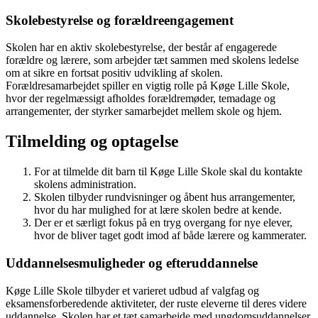
Skolebestyrelse og forældreengagement
Skolen har en aktiv skolebestyrelse, der består af engagerede
forældre og lærere, som arbejder tæt sammen med skolens ledelse
om at sikre en fortsat positiv udvikling af skolen.
Forældresamarbejdet spiller en vigtig rolle på Køge Lille Skole,
hvor der regelmæssigt afholdes forældremøder, temadage og
arrangementer, der styrker samarbejdet mellem skole og hjem.
Tilmelding og optagelse
For at tilmelde dit barn til Køge Lille Skole skal du kontakte
skolens administration.
Skolen tilbyder rundvisninger og åbent hus arrangementer,
hvor du har mulighed for at lære skolen bedre at kende.
Der er et særligt fokus på en tryg overgang for nye elever,
hvor de bliver taget godt imod af både lærere og kammerater.
Uddannelsesmuligheder og efteruddannelse
Køge Lille Skole tilbyder et varieret udbud af valgfag og
eksamensforberedende aktiviteter, der ruste eleverne til deres videre
uddannelse. Skolen har et tæt samarbejde med ungdomsuddannelser