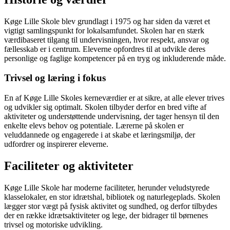
Køge Lille Skole blev grundlagt i 1975 og har siden da været et
vigtigt samlingspunkt for lokalsamfundet. Skolen har en stærk
værdibaseret tilgang til undervisningen, hvor respekt, ansvar og
fællesskab er i centrum. Eleverne opfordres til at udvikle deres
personlige og faglige kompetencer på en tryg og inkluderende måde.
Trivsel og læring i fokus
En af Køge Lille Skoles kerneværdier er at sikre, at alle elever trives
og udvikler sig optimalt. Skolen tilbyder derfor en bred vifte af
aktiviteter og understøttende undervisning, der tager hensyn til den
enkelte elevs behov og potentiale. Lærerne på skolen er
veluddannede og engagerede i at skabe et læringsmiljø, der
udfordrer og inspirerer eleverne.
Faciliteter og aktiviteter
Køge Lille Skole har moderne faciliteter, herunder veludstyrede
klasselokaler, en stor idrætshal, bibliotek og naturlegeplads. Skolen
lægger stor vægt på fysisk aktivitet og sundhed, og derfor tilbydes
der en række idrætsaktiviteter og lege, der bidrager til børnenes
trivsel og motoriske udvikling.