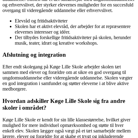
og erhvervslivet, der styrker elevernes muligheder for en succesfuld
overgang til videregående uddannelse eller erhvervslivet.
Elevråd og fritidsaktiviteter
Skolen har et aktivt elevråd, der arbejder for at repræsentere
elevernes interesser og idéer.
Der tilbydes forskellige fritidsaktiviteter på skolen, herunder
musik, teater, idræt og kreative workshops.
Afslutning og integration
Efter endt skolegang på Køge Lille Skole arbejder skolen tæt
sammen med elever og forældre om at sikre en god overgang til
ungdomsuddannelse eller videregående uddannelse. Skolen vægter
en god integration i samfundet og støtter eleverne i at blive aktive
medborgere.
Hvordan adskiller Køge Lille Skole sig fra andre
skoler i området?
Køge Lille Skole er kendt for sin lille klassestørrelse, hvilket giver
mulighed for mere individuel opmærksomhed og støtte til hver
enkelt elev. Skolen lægger også vægt på et tæt samarbejde mellem
lærere, elever og forældre for at skabe et trygt og inkluderende