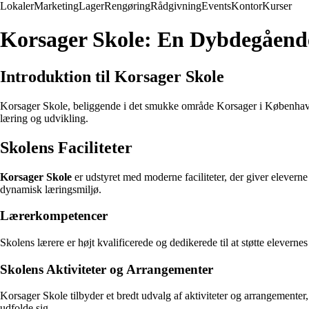
Lokaler
Marketing
Lager
Rengøring
Rådgivning
Events
Kontor
Kurser
Korsager Skole: En Dybdegåend
Introduktion til Korsager Skole
Korsager Skole, beliggende i det smukke område Korsager i København, e
læring og udvikling.
Skolens Faciliteter
Korsager Skole
er udstyret med moderne faciliteter, der giver eleverne
dynamisk læringsmiljø.
Lærerkompetencer
Skolens lærere er højt kvalificerede og dedikerede til at støtte elevern
Skolens Aktiviteter og Arrangementer
Korsager Skole tilbyder et bredt udvalg af aktiviteter og arrangementer, 
udfolde sig.