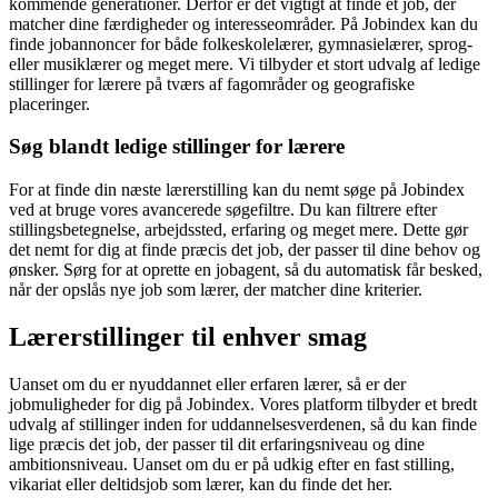
kommende generationer. Derfor er det vigtigt at finde et job, der
matcher dine færdigheder og interesseområder. På Jobindex kan du
finde jobannoncer for både folkeskolelærer, gymnasielærer, sprog-
eller musiklærer og meget mere. Vi tilbyder et stort udvalg af ledige
stillinger for lærere på tværs af fagområder og geografiske
placeringer.
Søg blandt ledige stillinger for lærere
For at finde din næste lærerstilling kan du nemt søge på Jobindex
ved at bruge vores avancerede søgefiltre. Du kan filtrere efter
stillingsbetegnelse, arbejdssted, erfaring og meget mere. Dette gør
det nemt for dig at finde præcis det job, der passer til dine behov og
ønsker. Sørg for at oprette en jobagent, så du automatisk får besked,
når der opslås nye job som lærer, der matcher dine kriterier.
Lærerstillinger til enhver smag
Uanset om du er nyuddannet eller erfaren lærer, så er der
jobmuligheder for dig på Jobindex. Vores platform tilbyder et bredt
udvalg af stillinger inden for uddannelsesverdenen, så du kan finde
lige præcis det job, der passer til dit erfaringsniveau og dine
ambitionsniveau. Uanset om du er på udkig efter en fast stilling,
vikariat eller deltidsjob som lærer, kan du finde det her.