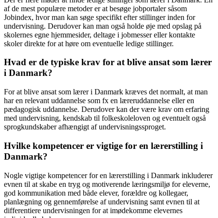
af de mest populære metoder er at besøge jobportaler såsom
Jobindex, hvor man kan søge specifikt efter stillinger inden for
undervisning. Derudover kan man også holde øje med opslag på
skolernes egne hjemmesider, deltage i jobmesser eller kontakte
skoler direkte for at høre om eventuelle ledige stillinger.
Hvad er de typiske krav for at blive ansat som lærer
i Danmark?
For at blive ansat som lærer i Danmark kræves det normalt, at man
har en relevant uddannelse som fx en læreruddannelse eller en
pædagogisk uddannelse. Derudover kan der være krav om erfaring
med undervisning, kendskab til folkeskoleloven og eventuelt også
sprogkundskaber afhængigt af undervisningssproget.
Hvilke kompetencer er vigtige for en lærerstilling i
Danmark?
Nogle vigtige kompetencer for en lærerstilling i Danmark inkluderer
evnen til at skabe en tryg og motiverende læringsmiljø for eleverne,
god kommunikation med både elever, forældre og kollegaer,
planlægning og gennemførelse af undervisning samt evnen til at
differentiere undervisningen for at imødekomme elevernes