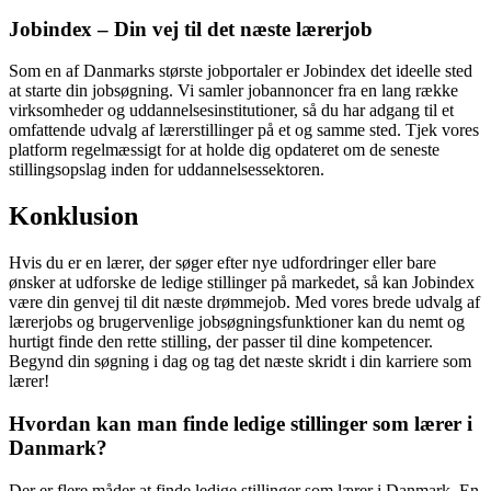
Jobindex – Din vej til det næste lærerjob
Som en af Danmarks største jobportaler er Jobindex det ideelle sted
at starte din jobsøgning. Vi samler jobannoncer fra en lang række
virksomheder og uddannelsesinstitutioner, så du har adgang til et
omfattende udvalg af lærerstillinger på et og samme sted. Tjek vores
platform regelmæssigt for at holde dig opdateret om de seneste
stillingsopslag inden for uddannelsessektoren.
Konklusion
Hvis du er en lærer, der søger efter nye udfordringer eller bare
ønsker at udforske de ledige stillinger på markedet, så kan Jobindex
være din genvej til dit næste drømmejob. Med vores brede udvalg af
lærerjobs og brugervenlige jobsøgningsfunktioner kan du nemt og
hurtigt finde den rette stilling, der passer til dine kompetencer.
Begynd din søgning i dag og tag det næste skridt i din karriere som
lærer!
Hvordan kan man finde ledige stillinger som lærer i
Danmark?
Der er flere måder at finde ledige stillinger som lærer i Danmark. En