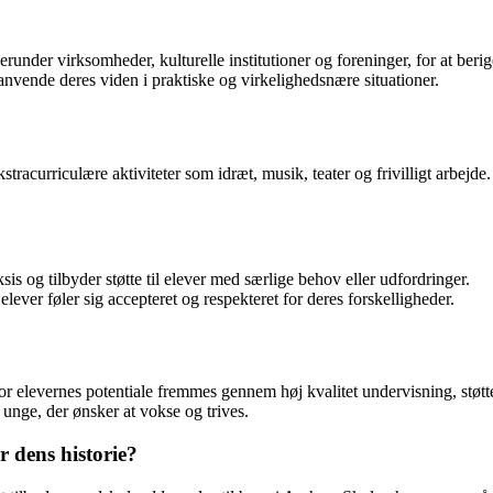
nder virksomheder, kulturelle institutioner og foreninger, for at beri
nvende deres viden i praktiske og virkelighedsnære situationer.
urriculære aktiviteter som idræt, musik, teater og frivilligt arbejde. Di
sis og tilbyder støtte til elever med særlige behov eller udfordringer.
lever føler sig accepteret og respekteret for deres forskelligheder.
r elevernes potentiale fremmes gennem høj kvalitet undervisning, støtte
 unge, der ønsker at vokse og trives.
 dens historie?