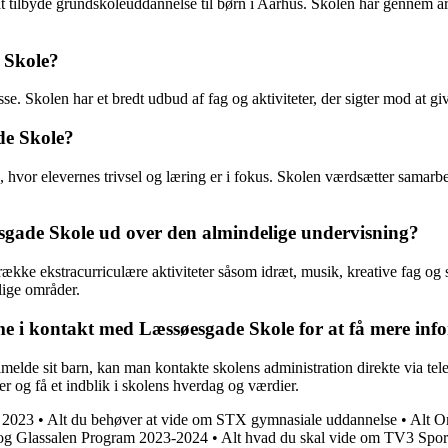
t tilbyde grundskoleuddannelse til børn i Aarhus. Skolen har gennem å
 Skole?
e. Skolen har et bredt udbud af fag og aktiviteter, der sigter mod at gi
de Skole?
vor elevernes trivsel og læring er i fokus. Skolen værdsætter samarbejd
søesgade Skole ud over den almindelige undervisning?
ke ekstracurriculære aktiviteter såsom idræt, musik, kreative fag og s
llige områder.
i kontakt med Læssøesgade Skole for at få mere inform
elde sit barn, kan man kontakte skolens administration direkte via tel
 og få et indblik i skolens hverdag og værdier.
 2023
•
Alt du behøver at vide om STX gymnasiale uddannelse
•
Alt 
 og Glassalen Program 2023-2024
•
Alt hvad du skal vide om TV3 Spo