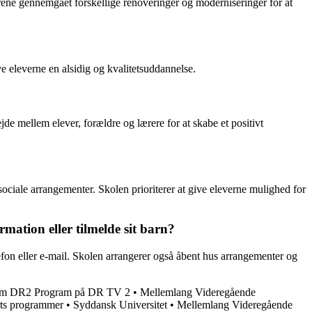
rene gennemgået forskellige renoveringer og moderniseringer for at
ve eleverne en alsidig og kvalitetsuddannelse.
e mellem elever, forældre og lærere for at skabe et positivt
ociale arrangementer. Skolen prioriterer at give eleverne mulighed for
ation eller tilmelde sit barn?
efon eller e-mail. Skolen arrangerer også åbent hus arrangementer og
Om DR2 Program på DR TV 2
•
Mellemlang Videregående
rts programmer
•
Syddansk Universitet
•
Mellemlang Videregående