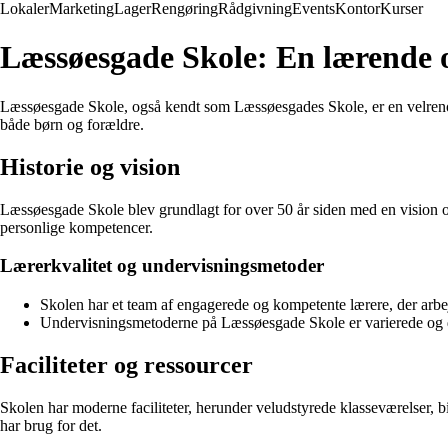
Lokaler
Marketing
Lager
Rengøring
Rådgivning
Events
Kontor
Kurser
Læssøesgade Skole: En lærende og
Læssøesgade Skole, også kendt som Læssøesgades Skole, er en velrenomme
både børn og forældre.
Historie og vision
Læssøesgade Skole blev grundlagt for over 50 år siden med en vision om
personlige kompetencer.
Lærerkvalitet og undervisningsmetoder
Skolen har et team af engagerede og kompetente lærere, der arbe
Undervisningsmetoderne på Læssøesgade Skole er varierede og di
Faciliteter og ressourcer
Skolen har moderne faciliteter, herunder veludstyrede klasseværelser, bib
har brug for det.