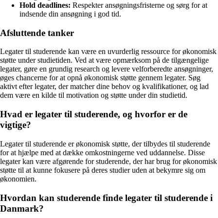
Hold deadlines:
Respekter ansøgningsfristerne og sørg for at
indsende din ansøgning i god tid.
Afsluttende tanker
Legater til studerende kan være en uvurderlig ressource for økonomisk
støtte under studietiden. Ved at være opmærksom på de tilgængelige
legater, gøre en grundig research og levere velforberedte ansøgninger,
øges chancerne for at opnå økonomisk støtte gennem legater. Søg
aktivt efter legater, der matcher dine behov og kvalifikationer, og lad
dem være en kilde til motivation og støtte under din studietid.
Hvad er legater til studerende, og hvorfor er de
vigtige?
Legater til studerende er økonomisk støtte, der tilbydes til studerende
for at hjælpe med at dække omkostningerne ved uddannelse. Disse
legater kan være afgørende for studerende, der har brug for økonomisk
støtte til at kunne fokusere på deres studier uden at bekymre sig om
økonomien.
Hvordan kan studerende finde legater til studerende i
Danmark?