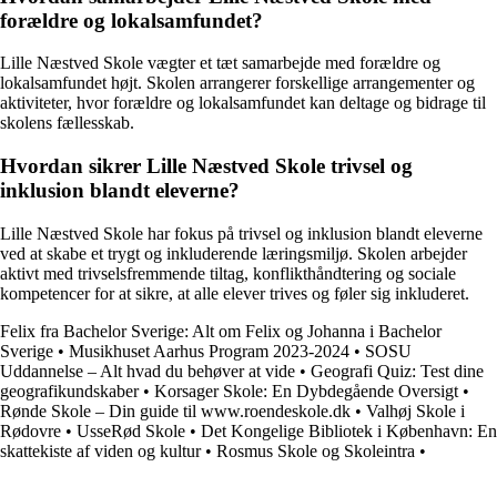
forældre og lokalsamfundet?
Lille Næstved Skole vægter et tæt samarbejde med forældre og
lokalsamfundet højt. Skolen arrangerer forskellige arrangementer og
aktiviteter, hvor forældre og lokalsamfundet kan deltage og bidrage til
skolens fællesskab.
Hvordan sikrer Lille Næstved Skole trivsel og
inklusion blandt eleverne?
Lille Næstved Skole har fokus på trivsel og inklusion blandt eleverne
ved at skabe et trygt og inkluderende læringsmiljø. Skolen arbejder
aktivt med trivselsfremmende tiltag, konflikthåndtering og sociale
kompetencer for at sikre, at alle elever trives og føler sig inkluderet.
Felix fra Bachelor Sverige: Alt om Felix og Johanna i Bachelor
Sverige
•
Musikhuset Aarhus Program 2023-2024
•
SOSU
Uddannelse – Alt hvad du behøver at vide
•
Geografi Quiz: Test dine
geografikundskaber
•
Korsager Skole: En Dybdegående Oversigt
•
Rønde Skole – Din guide til www.roendeskole.dk
•
Valhøj Skole i
Rødovre
•
UsseRød Skole
•
Det Kongelige Bibliotek i København: En
skattekiste af viden og kultur
•
Rosmus Skole og Skoleintra
•