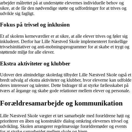
arbejder målrettet på at understøtte elevernes individuelle behov og
sikre, at de får den nødvendige støtte og udfordringer for at trives og
udvikle sig fagligt.
Fokus på trivsel og inklusion
Et af skolens kerneværdier er at sikre, at alle elever trives og føler sig
inkluderet. Derfor har Lille Næstved Skole implementeret forskellige
trivselsinitiativer og anti-mobningsprogrammer for at skabe et trygt og
støttende miljø for alle elever.
Ekstra aktiviteter og klubber
Udover den almindelige skoledag tilbyder Lille Næstved Skole også et
bredt udvalg af ekstra aktiviteter og klubber, hvor eleverne kan udfolde
deres interesser og talenter. Dette bidrager til at styrke fællesskabet på
tværs af årgange og skabe gode relationer mellem elever og personale.
Forældresamarbejde og kommunikation
Lille Næstved Skole vægter et tæt samarbejde med forældrene højt og
prioriterer en åben og konstruktiv dialog omkring elevernes trivsel og
udvikling. Skolen arrangerer regelmæssige forældremøder og events
for at styrke samarbejdet mellem skole og hjem.