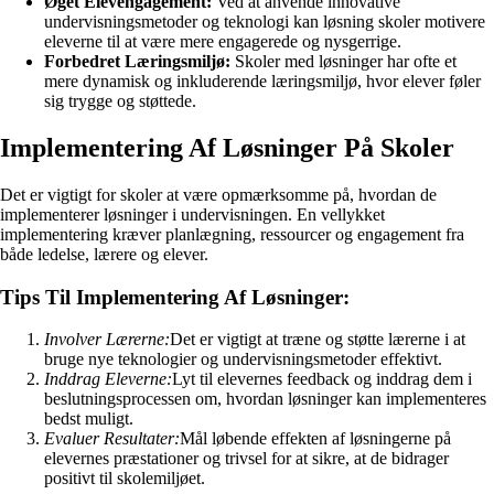
Øget Elevengagement:
Ved at anvende innovative
undervisningsmetoder og teknologi kan løsning skoler motivere
eleverne til at være mere engagerede og nysgerrige.
Forbedret Læringsmiljø:
Skoler med løsninger har ofte et
mere dynamisk og inkluderende læringsmiljø, hvor elever føler
sig trygge og støttede.
Implementering Af Løsninger På Skoler
Det er vigtigt for skoler at være opmærksomme på, hvordan de
implementerer løsninger i undervisningen. En vellykket
implementering kræver planlægning, ressourcer og engagement fra
både ledelse, lærere og elever.
Tips Til Implementering Af Løsninger:
Involver Lærerne:
Det er vigtigt at træne og støtte lærerne i at
bruge nye teknologier og undervisningsmetoder effektivt.
Inddrag Eleverne:
Lyt til elevernes feedback og inddrag dem i
beslutningsprocessen om, hvordan løsninger kan implementeres
bedst muligt.
Evaluer Resultater:
Mål løbende effekten af løsningerne på
elevernes præstationer og trivsel for at sikre, at de bidrager
positivt til skolemiljøet.