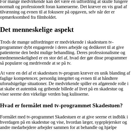
For mange medvirkende kan det være en udfordring at skulle fungere
normalt og professionelt foran kameraerne. Det kræver en vis grad af
tilvænning og evnen til at fokusere på opgaven, selv når der er
opmærksomhed fra filmholdet.
Det menneskelige aspekt
Trods de mange udfordringer er medvirkende i skadestuen tv-
programmer dybt engagerede i deres arbejde og dedikeret til at give
patienterne den bedst mulige behandling. Deres professionalisme og
medmenneskelighed er en stor del af, hvad der gør disse programmer
så populære og medrivende at se på tv.
At være en del af et skadestuen tv-program kræver en unik blanding af
faglige kompetencer, personlig integritet og evnen til at håndtere
uforudsigelige situationer. De medvirkende spiller en afgørende rolle i
at skabe et autentisk og gribende billede af livet på en skadestue og
viser seerne den virkelige verden bag kulisserne.
Hvad er formålet med tv-programmet Skadestuen?
Formålet med tv-programmet Skadestuen er at give seerne et indblik i
hverdagen på en skadestue og vise, hvordan læger, sygeplejersker og
andre medarbejdere arbejder sammen for at behandle og hjælpe