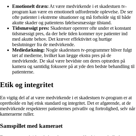
Emotionelt dræn:
At være medvirkende i et skadestuen tv-
program kan være en emotionelt udfordrende oplevelse. De ser
ofte patienter i ekstreme situationer og må forholde sig til både
akutte skader og patientens følelsesmæssige tilstand.
Tidsmæssigt pres:
Skadestuer opererer ofte under et konstant
tidsmæssigt pres, da der hele tiden kommer nye patienter ind
med akutte behov. Det kræver effektivitet og hurtige
beslutninger fra de medvirkende.
Mediedækning:
Nogle skadestuen tv-programmer bliver fulgt
tæt af medierne, hvilket kan lægge ekstra pres på de
medvirkende. De skal være bevidste om deres optræden på
kamera og samtidig fokusere på at yde den bedste behandling til
patienterne.
Etik og integritet
En vigtig del af at være medvirkende i et skadestuen tv-program er at
opretholde en høj etisk standard og integritet. Det er afgørende, at de
medvirkende respekterer patienternes privatliv og fortrolighed, selv når
kameraerne ruller.
Samspillet med kameraet