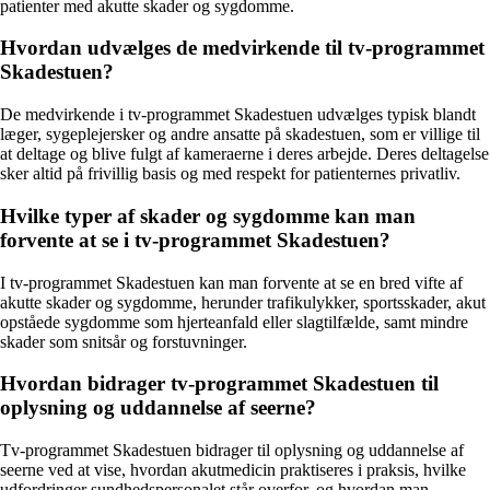
patienter med akutte skader og sygdomme.
Hvordan udvælges de medvirkende til tv-programmet
Skadestuen?
De medvirkende i tv-programmet Skadestuen udvælges typisk blandt
læger, sygeplejersker og andre ansatte på skadestuen, som er villige til
at deltage og blive fulgt af kameraerne i deres arbejde. Deres deltagelse
sker altid på frivillig basis og med respekt for patienternes privatliv.
Hvilke typer af skader og sygdomme kan man
forvente at se i tv-programmet Skadestuen?
I tv-programmet Skadestuen kan man forvente at se en bred vifte af
akutte skader og sygdomme, herunder trafikulykker, sportsskader, akut
opståede sygdomme som hjerteanfald eller slagtilfælde, samt mindre
skader som snitsår og forstuvninger.
Hvordan bidrager tv-programmet Skadestuen til
oplysning og uddannelse af seerne?
Tv-programmet Skadestuen bidrager til oplysning og uddannelse af
seerne ved at vise, hvordan akutmedicin praktiseres i praksis, hvilke
udfordringer sundhedspersonalet står overfor, og hvordan man