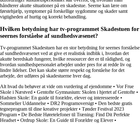
håndterer akutte situationer på en skadestue. Seerne kan lære om
førstehjælp, symptomer på forskellige sygdomme og skader samt
vigtigheden af hurtig og korrekt behandling.
Hvilken betydning har tv-programmet Skadestuen for
seernes forståelse af sundhedsvæsenet?
Tv-programmet Skadestuen har en stor betydning for seernes forståelse
af sundhedsvæsenet ved at give et realistisk indblik i, hvordan det
akutte beredskab fungerer, hvilke ressourcer der er til rådighed, og
hvordan sundhedspersonalet arbejder under pres for at redde liv og
lindre lidelser. Det kan skabe større respekt og forståelse for det
arbejde, der udføres på skadestuerne hver dag.
Alt hvad du behøver at vide om vurdering af ejendomme
•
Vor Frue
Skole i Næstved
•
Gentofte Gymnasium: Skolen i hjertet af Gentofte
•
Hadsten Skole: En guide til forældre, elever og interesserede
•
Sommelier Uddannelse
•
DR2 Programoversigt
•
Den bedste gratis
tegneprogram til dine kreative projekter
•
Tønder Festival 2023
Program
•
De Bedste Høretelefoner til Træning: Find Dit Perfekte
Headset
•
Ordrup Skole: En Guide til Forældre og Elever
•