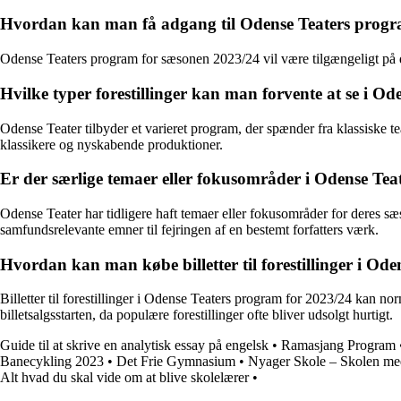
Hvordan kan man få adgang til Odense Teaters progr
Odense Teaters program for sæsonen 2023/24 vil være tilgængeligt på der
Hvilke typer forestillinger kan man forvente at se i O
Odense Teater tilbyder et varieret program, der spænder fra klassiske 
klassikere og nyskabende produktioner.
Er der særlige temaer eller fokusområder i Odense Te
Odense Teater har tidligere haft temaer eller fokusområder for deres sæs
samfundsrelevante emner til fejringen af en bestemt forfatters værk.
Hvordan kan man købe billetter til forestillinger i Od
Billetter til forestillinger i Odense Teaters program for 2023/24 kan no
billetsalgsstarten, da populære forestillinger ofte bliver udsolgt hurtigt.
Guide til at skrive en analytisk essay på engelsk
•
Ramasjang Program
Banecykling 2023
•
Det Frie Gymnasium
•
Nyager Skole – Skolen med 
Alt hvad du skal vide om at blive skolelærer
•