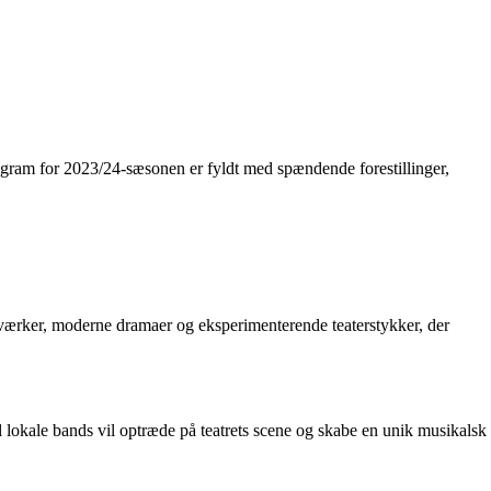
program for 2023/24-sæsonen er fyldt med spændende forestillinger,
e værker, moderne dramaer og eksperimenterende teaterstykker, der
il lokale bands vil optræde på teatrets scene og skabe en unik musikalsk