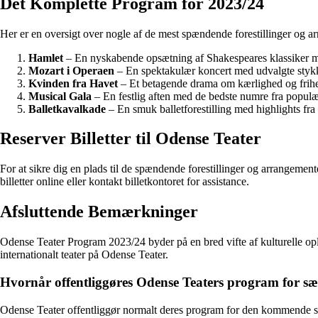
Det Komplette Program for 2023/24
Her er en oversigt over nogle af de mest spændende forestillinger og a
Hamlet
– En nyskabende opsætning af Shakespeares klassiker m
Mozart i Operaen
– En spektakulær koncert med udvalgte stykk
Kvinden fra Havet
– Et betagende drama om kærlighed og frihed
Musical Gala
– En festlig aften med de bedste numre fra populæ
Balletkavalkade
– En smuk balletforestilling med highlights fra
Reserver Billetter til Odense Teater
For at sikre dig en plads til de spændende forestillinger og arrangemen
billetter online eller kontakt billetkontoret for assistance.
Afsluttende Bemærkninger
Odense Teater Program 2023/24 byder på en bred vifte af kulturelle oplev
internationalt teater på Odense Teater.
Hvornår offentliggøres Odense Teaters program for s
Odense Teater offentliggør normalt deres program for den kommende sæso