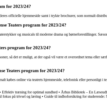
am for 2023/24?
es officielle hjemmeside samt i trykte brochurer, som normalt distribuer
dense Teaters program for 2023/24?
teaterstykker og musicals til moderne drama og børneforestillinger. Sæs
aters program for 2023/24?
oner, så det er muligt, at der også vil være et overordnet tema eller sæ
ense Teaters program for 2023/24?
rmalt købes online via teatrets hjemmeside, telefonisk eller personligt i
•
Effektiv træning for optimal sundhed
•
Århus Bibliotek – En Læseudf
fokus på trivsel og læring
•
Guide til indboforsikring for studerende: 