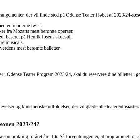
rrangementer, der vil finde sted på Odense Teater i løbet af 2023/24-sæ
ed en moderne twist.
er fra Mozarts mest berømte operaer.
, baseret på Henrik Ibsens skuespil.
re musicals.
 verdens mest berømte balletter.
ter i Odense Teater Program 2023/24, skal du reservere dine billetter i 
elser og kunstneriske udfoldelser, der vil glæde alle teaterentusiaster.
æsonen 2023/24?
n omkring foråret året før. Så forventningen er, at programmet for 2023