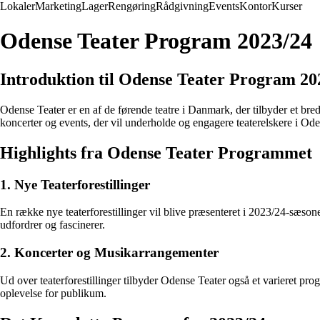
Lokaler
Marketing
Lager
Rengøring
Rådgivning
Events
Kontor
Kurser
Odense Teater Program 2023/24
Introduktion til Odense Teater Program 20
Odense Teater er en af de førende teatre i Danmark, der tilbyder et bre
koncerter og events, der vil underholde og engagere teaterelskere i Ode
Highlights fra Odense Teater Programmet
1. Nye Teaterforestillinger
En række nye teaterforestillinger vil blive præsenteret i 2023/24-sæso
udfordrer og fascinerer.
2. Koncerter og Musikarrangementer
Ud over teaterforestillinger tilbyder Odense Teater også et varieret pr
oplevelse for publikum.