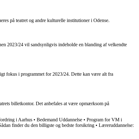
es på teatret og andre kulturelle institutioner i Odense.
onen 2023/24 vil sandsynligvis indeholde en blanding af velkendte
rligt fokus i programmet for 2023/24. Dette kan være alt fra
 teatrets billetkontor. Det anbefales at være opmærksom på
ordring i Aarhus
•
Bedemand Uddannelse
•
Program for VM i
Sådan finder du den billigste og bedste forsikring
•
Læreruddannelse: