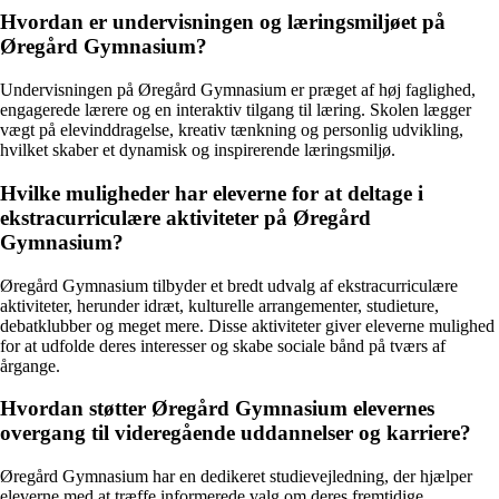
Hvordan er undervisningen og læringsmiljøet på
Øregård Gymnasium?
Undervisningen på Øregård Gymnasium er præget af høj faglighed,
engagerede lærere og en interaktiv tilgang til læring. Skolen lægger
vægt på elevinddragelse, kreativ tænkning og personlig udvikling,
hvilket skaber et dynamisk og inspirerende læringsmiljø.
Hvilke muligheder har eleverne for at deltage i
ekstracurriculære aktiviteter på Øregård
Gymnasium?
Øregård Gymnasium tilbyder et bredt udvalg af ekstracurriculære
aktiviteter, herunder idræt, kulturelle arrangementer, studieture,
debatklubber og meget mere. Disse aktiviteter giver eleverne mulighed
for at udfolde deres interesser og skabe sociale bånd på tværs af
årgange.
Hvordan støtter Øregård Gymnasium elevernes
overgang til videregående uddannelser og karriere?
Øregård Gymnasium har en dedikeret studievejledning, der hjælper
eleverne med at træffe informerede valg om deres fremtidige