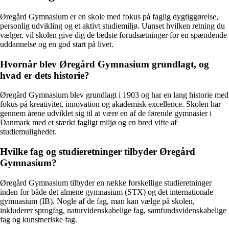
Øregård Gymnasium er en skole med fokus på faglig dygtiggørelse,
personlig udvikling og et aktivt studiemiljø. Uanset hvilken retning du
vælger, vil skolen give dig de bedste forudsætninger for en spændende
uddannelse og en god start på livet.
Hvornår blev Øregård Gymnasium grundlagt, og
hvad er dets historie?
Øregård Gymnasium blev grundlagt i 1903 og har en lang historie med
fokus på kreativitet, innovation og akademisk excellence. Skolen har
gennem årene udviklet sig til at være en af de førende gymnasier i
Danmark med et stærkt fagligt miljø og en bred vifte af
studiemuligheder.
Hvilke fag og studieretninger tilbyder Øregård
Gymnasium?
Øregård Gymnasium tilbyder en række forskellige studieretninger
inden for både det almene gymnasium (STX) og det internationale
gymnasium (IB). Nogle af de fag, man kan vælge på skolen,
inkluderer sprogfag, naturvidenskabelige fag, samfundsvidenskabelige
fag og kunstneriske fag.