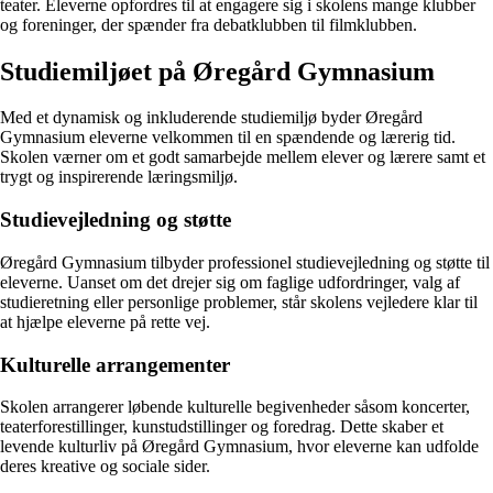
teater. Eleverne opfordres til at engagere sig i skolens mange klubber
og foreninger, der spænder fra debatklubben til filmklubben.
Studiemiljøet på Øregård Gymnasium
Med et dynamisk og inkluderende studiemiljø byder Øregård
Gymnasium eleverne velkommen til en spændende og lærerig tid.
Skolen værner om et godt samarbejde mellem elever og lærere samt et
trygt og inspirerende læringsmiljø.
Studievejledning og støtte
Øregård Gymnasium tilbyder professionel studievejledning og støtte til
eleverne. Uanset om det drejer sig om faglige udfordringer, valg af
studieretning eller personlige problemer, står skolens vejledere klar til
at hjælpe eleverne på rette vej.
Kulturelle arrangementer
Skolen arrangerer løbende kulturelle begivenheder såsom koncerter,
teaterforestillinger, kunstudstillinger og foredrag. Dette skaber et
levende kulturliv på Øregård Gymnasium, hvor eleverne kan udfolde
deres kreative og sociale sider.