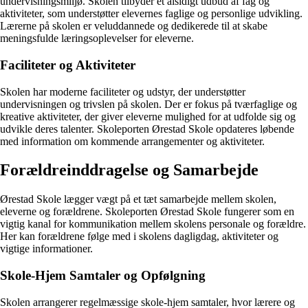
undervisningsmiljø. Skolen tilbyder et alsidigt udbud af fag og
aktiviteter, som understøtter elevernes faglige og personlige udvikling.
Lærerne på skolen er veluddannede og dedikerede til at skabe
meningsfulde læringsoplevelser for eleverne.
Faciliteter og Aktiviteter
Skolen har moderne faciliteter og udstyr, der understøtter
undervisningen og trivslen på skolen. Der er fokus på tværfaglige og
kreative aktiviteter, der giver eleverne mulighed for at udfolde sig og
udvikle deres talenter. Skoleporten Ørestad Skole opdateres løbende
med information om kommende arrangementer og aktiviteter.
Forældreinddragelse og Samarbejde
Ørestad Skole lægger vægt på et tæt samarbejde mellem skolen,
eleverne og forældrene. Skoleporten Ørestad Skole fungerer som en
vigtig kanal for kommunikation mellem skolens personale og forældre.
Her kan forældrene følge med i skolens dagligdag, aktiviteter og
vigtige informationer.
Skole-Hjem Samtaler og Opfølgning
Skolen arrangerer regelmæssige skole-hjem samtaler, hvor lærere og