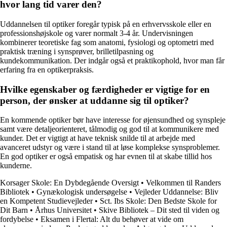
hvor lang tid varer den?
Uddannelsen til optiker foregår typisk på en erhvervsskole eller en
professionshøjskole og varer normalt 3-4 år. Undervisningen
kombinerer teoretiske fag som anatomi, fysiologi og optometri med
praktisk træning i synsprøver, brilletilpasning og
kundekommunikation. Der indgår også et praktikophold, hvor man får
erfaring fra en optikerpraksis.
Hvilke egenskaber og færdigheder er vigtige for en
person, der ønsker at uddanne sig til optiker?
En kommende optiker bør have interesse for øjensundhed og synspleje
samt være detaljeorienteret, tålmodig og god til at kommunikere med
kunder. Det er vigtigt at have teknisk snilde til at arbejde med
avanceret udstyr og være i stand til at løse komplekse synsproblemer.
En god optiker er også empatisk og har evnen til at skabe tillid hos
kunderne.
Korsager Skole: En Dybdegående Oversigt
•
Velkommen til Randers
Bibliotek
•
Gynækologisk undersøgelse
•
Vejleder Uddannelse: Bliv
en Kompetent Studievejleder
•
Sct. Ibs Skole: Den Bedste Skole for
Dit Barn
•
Århus Universitet
•
Skive Bibliotek – Dit sted til viden og
fordybelse
•
Eksamen i Flertal: Alt du behøver at vide om