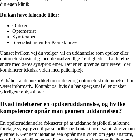
din egen klinik.
Du kan have følgende titler:
Optiker
Optometrist
Synsterapeut
Specialist inden for Kontaktlinser
Uanset hvilken vej du vælger, vil en uddannelse som optiker eller
optometrist ruste dig med de nødvendige færdigheder til at hjælpe
andre med deres synsproblemer. Det er en givende karrierevej, der
kombinerer teknisk viden med patientpleje.
Vi håber, at denne artikel om optiker og optometrist uddannelser har
været informativ. Kontakt os, hvis du har spørgsmål eller ønsker
yderligere oplysninger.
Hvad indebærer en optikeruddannelse, og hvilke
kompetencer opnår man gennem uddannelsen?
En optikeruddannelse fokuserer på at uddanne fagfolk til at kunne
foretage synsprøver, tilpasse briller og kontaktlinser samt rådgive om
øjenpleje. Gennem uddannelsen opnår man viden om øjets anatomi,
synsfejl, forskellige typer af synskorrektion og kommunikation med