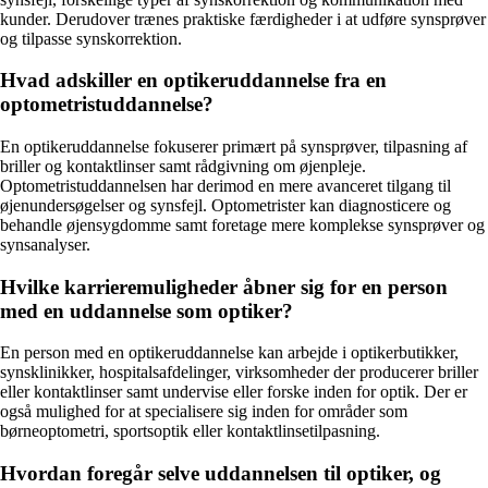
kunder. Derudover trænes praktiske færdigheder i at udføre synsprøver
og tilpasse synskorrektion.
Hvad adskiller en optikeruddannelse fra en
optometristuddannelse?
En optikeruddannelse fokuserer primært på synsprøver, tilpasning af
briller og kontaktlinser samt rådgivning om øjenpleje.
Optometristuddannelsen har derimod en mere avanceret tilgang til
øjenundersøgelser og synsfejl. Optometrister kan diagnosticere og
behandle øjensygdomme samt foretage mere komplekse synsprøver og
synsanalyser.
Hvilke karrieremuligheder åbner sig for en person
med en uddannelse som optiker?
En person med en optikeruddannelse kan arbejde i optikerbutikker,
synsklinikker, hospitalsafdelinger, virksomheder der producerer briller
eller kontaktlinser samt undervise eller forske inden for optik. Der er
også mulighed for at specialisere sig inden for områder som
børneoptometri, sportsoptik eller kontaktlinsetilpasning.
Hvordan foregår selve uddannelsen til optiker, og