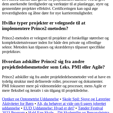
dem anerkendte færdigheder og værktøjer til at planlægge, styre og
gennemføre projekter effektivt. Certificeringen kan også øge
troværdigheden og åbne døre for nye karrieremuligheder.
Hvilke typer projekter er velegnede til at
implementere Prince2-metoden?
Prince2-metoden er velegnet til projekter af forskellige størrelser og
kompleksitetsniveauer inden for både den private og offentlige
sektor. Metoden kan tilpasses og skræddersys tilpasset specifikke
projektkrav.
Hvordan adskiller Prince2 sig fra andre
projektledelsesmetoder som f.eks. PMI eller Agile?
Prince2 adskiller sig fra andre projektledelsesmetoder ved at have en
tydelig struktur med definerede roller, processer og dokumenter.
PMI fokuserer mere på videnområder og processer, mens Agile er
mere fleksibel og iterativ i sin tilgang til projektledelse.
Optiker og Optometrist Uddannelse
•
Skole Spil: Sjove og Lærerige
Aktiviteter for Børn
•
Alt, du behøver at vide om 6 ugers jobrettet
uddannelse
•
EUD Uddannelse: Hvad er det?
•
Tønder Festival
2023 Program
•
Hald Ege Skole – Dit Skolemiljø og Personaleintra