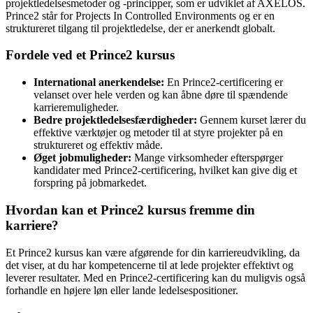
projektledelsesmetoder og -principper, som er udviklet af AXELOS.
Prince2 står for Projects In Controlled Environments og er en
struktureret tilgang til projektledelse, der er anerkendt globalt.
Fordele ved et Prince2 kursus
International anerkendelse:
En Prince2-certificering er
velanset over hele verden og kan åbne døre til spændende
karrieremuligheder.
Bedre projektledelsesfærdigheder:
Gennem kurset lærer du
effektive værktøjer og metoder til at styre projekter på en
struktureret og effektiv måde.
Øget jobmuligheder:
Mange virksomheder efterspørger
kandidater med Prince2-certificering, hvilket kan give dig et
forspring på jobmarkedet.
Hvordan kan et Prince2 kursus fremme din
karriere?
Et Prince2 kursus kan være afgørende for din karriereudvikling, da
det viser, at du har kompetencerne til at lede projekter effektivt og
leverer resultater. Med en Prince2-certificering kan du muligvis også
forhandle en højere løn eller lande ledelsespositioner.