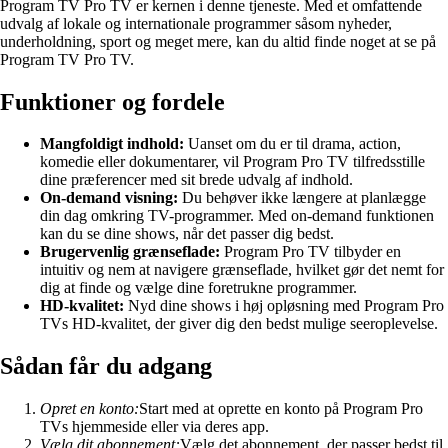
Program TV Pro TV er kernen i denne tjeneste. Med et omfattende
udvalg af lokale og internationale programmer såsom nyheder,
underholdning, sport og meget mere, kan du altid finde noget at se på
Program TV Pro TV.
Funktioner og fordele
Mangfoldigt indhold:
Uanset om du er til drama, action,
komedie eller dokumentarer, vil Program Pro TV tilfredsstille
dine præferencer med sit brede udvalg af indhold.
On-demand visning:
Du behøver ikke længere at planlægge
din dag omkring TV-programmer. Med on-demand funktionen
kan du se dine shows, når det passer dig bedst.
Brugervenlig grænseflade:
Program Pro TV tilbyder en
intuitiv og nem at navigere grænseflade, hvilket gør det nemt for
dig at finde og vælge dine foretrukne programmer.
HD-kvalitet:
Nyd dine shows i høj opløsning med Program Pro
TVs HD-kvalitet, der giver dig den bedst mulige seeroplevelse.
Sådan får du adgang
Opret en konto:
Start med at oprette en konto på Program Pro
TVs hjemmeside eller via deres app.
Vælg dit abonnement:
Vælg det abonnement, der passer bedst til