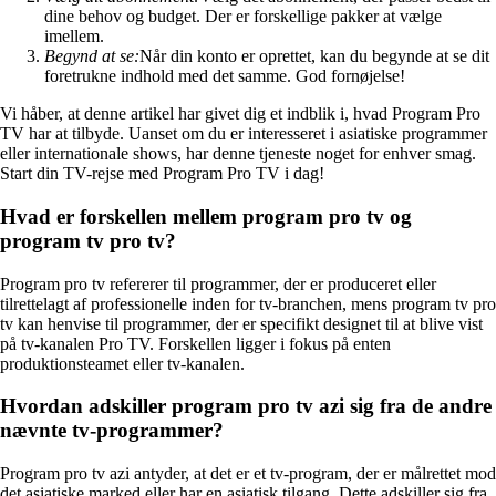
dine behov og budget. Der er forskellige pakker at vælge
imellem.
Begynd at se:
Når din konto er oprettet, kan du begynde at se dit
foretrukne indhold med det samme. God fornøjelse!
Vi håber, at denne artikel har givet dig et indblik i, hvad Program Pro
TV har at tilbyde. Uanset om du er interesseret i asiatiske programmer
eller internationale shows, har denne tjeneste noget for enhver smag.
Start din TV-rejse med Program Pro TV i dag!
Hvad er forskellen mellem program pro tv og
program tv pro tv?
Program pro tv refererer til programmer, der er produceret eller
tilrettelagt af professionelle inden for tv-branchen, mens program tv pro
tv kan henvise til programmer, der er specifikt designet til at blive vist
på tv-kanalen Pro TV. Forskellen ligger i fokus på enten
produktionsteamet eller tv-kanalen.
Hvordan adskiller program pro tv azi sig fra de andre
nævnte tv-programmer?
Program pro tv azi antyder, at det er et tv-program, der er målrettet mod
det asiatiske marked eller har en asiatisk tilgang. Dette adskiller sig fra