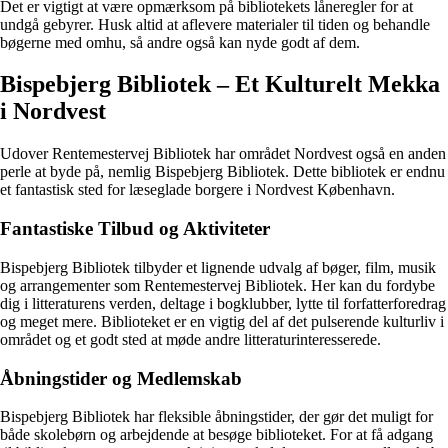
Det er vigtigt at være opmærksom på bibliotekets låneregler for at
undgå gebyrer. Husk altid at aflevere materialer til tiden og behandle
bøgerne med omhu, så andre også kan nyde godt af dem.
Bispebjerg Bibliotek – Et Kulturelt Mekka
i Nordvest
Udover Rentemestervej Bibliotek har området Nordvest også en anden
perle at byde på, nemlig Bispebjerg Bibliotek. Dette bibliotek er endnu
et fantastisk sted for læseglade borgere i Nordvest København.
Fantastiske Tilbud og Aktiviteter
Bispebjerg Bibliotek tilbyder et lignende udvalg af bøger, film, musik
og arrangementer som Rentemestervej Bibliotek. Her kan du fordybe
dig i litteraturens verden, deltage i bogklubber, lytte til forfatterforedrag
og meget mere. Biblioteket er en vigtig del af det pulserende kulturliv i
området og et godt sted at møde andre litteraturinteresserede.
Åbningstider og Medlemskab
Bispebjerg Bibliotek har fleksible åbningstider, der gør det muligt for
både skolebørn og arbejdende at besøge biblioteket. For at få adgang