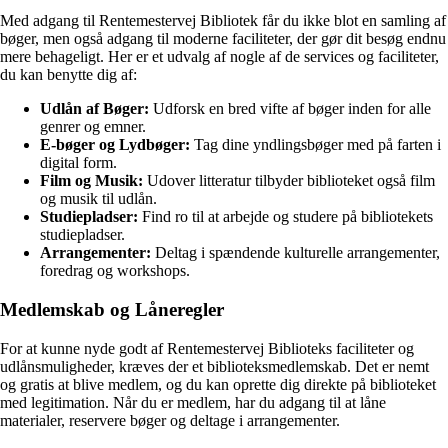
Med adgang til Rentemestervej Bibliotek får du ikke blot en samling af
bøger, men også adgang til moderne faciliteter, der gør dit besøg endnu
mere behageligt. Her er et udvalg af nogle af de services og faciliteter,
du kan benytte dig af:
Udlån af Bøger:
Udforsk en bred vifte af bøger inden for alle
genrer og emner.
E-bøger og Lydbøger:
Tag dine yndlingsbøger med på farten i
digital form.
Film og Musik:
Udover litteratur tilbyder biblioteket også film
og musik til udlån.
Studiepladser:
Find ro til at arbejde og studere på bibliotekets
studiepladser.
Arrangementer:
Deltag i spændende kulturelle arrangementer,
foredrag og workshops.
Medlemskab og Låneregler
For at kunne nyde godt af Rentemestervej Biblioteks faciliteter og
udlånsmuligheder, kræves der et biblioteksmedlemskab. Det er nemt
og gratis at blive medlem, og du kan oprette dig direkte på biblioteket
med legitimation. Når du er medlem, har du adgang til at låne
materialer, reservere bøger og deltage i arrangementer.