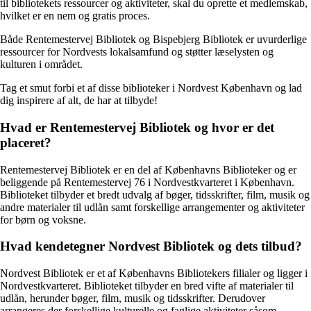
til bibliotekets ressourcer og aktiviteter, skal du oprette et medlemskab,
hvilket er en nem og gratis proces.
Både Rentemestervej Bibliotek og Bispebjerg Bibliotek er uvurderlige
ressourcer for Nordvests lokalsamfund og støtter læselysten og
kulturen i området.
Tag et smut forbi et af disse biblioteker i Nordvest København og lad
dig inspirere af alt, de har at tilbyde!
Hvad er Rentemestervej Bibliotek og hvor er det
placeret?
Rentemestervej Bibliotek er en del af Københavns Biblioteker og er
beliggende på Rentemestervej 76 i Nordvestkvarteret i København.
Biblioteket tilbyder et bredt udvalg af bøger, tidsskrifter, film, musik og
andre materialer til udlån samt forskellige arrangementer og aktiviteter
for børn og voksne.
Hvad kendetegner Nordvest Bibliotek og dets tilbud?
Nordvest Bibliotek er et af Københavns Bibliotekers filialer og ligger i
Nordvestkvarteret. Biblioteket tilbyder en bred vifte af materialer til
udlån, herunder bøger, film, musik og tidsskrifter. Derudover
arrangeres der forskellige kulturelle og faglige aktiviteter såsom