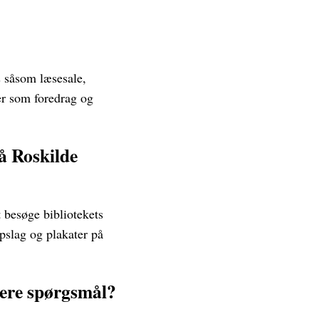
s såsom læsesale,
er som foredrag og
å Roskilde
besøge bibliotekets
pslag og plakater på
gere spørgsmål?