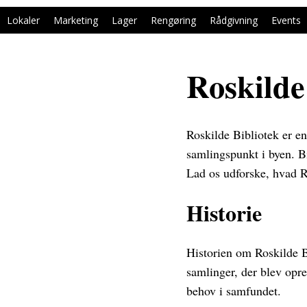
Lokaler
Marketing
Lager
Rengøring
Rådgivning
Events
Roskilde
Roskilde Bibliotek er en 
samlingspunkt i byen. Bi
Lad os udforske, hvad R
Historie
Historien om Roskilde Bib
samlinger, der blev opre
behov i samfundet.