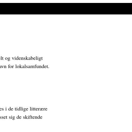
elt og videnskabeligt
gavn for lokalsamfundet.
 i de tidlige litterære
sset sig de skiftende