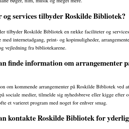
 låne bøger, film, musik og meget mere.
er og services tilbyder Roskilde Bibliotek?
er tilbyder Roskilde Bibliotek en række faciliteter og service
e med internetadgang, print- og kopimuligheder, arrangement
g vejledning fra bibliotekarene.
n finde information om arrangementer p
ion om kommende arrangementer på Roskilde Bibliotek ved at 
 sociale medier, tilmelde sig nyhedsbreve eller kigge efter o
 ofte et varieret program med noget for enhver smag.
 kontakte Roskilde Bibliotek for yderli