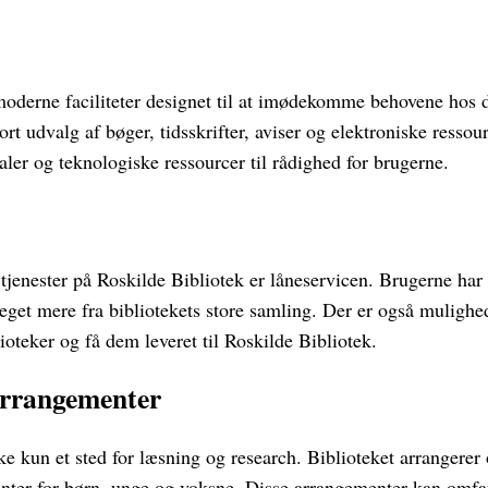
moderne faciliteter designet til at imødekomme behovene hos 
tort udvalg af bøger, tidsskrifter, aviser og elektroniske ressou
ler og teknologiske ressourcer til rådighed for brugerne.
jenester på Roskilde Bibliotek er låneservicen. Brugerne har 
get mere fra bibliotekets store samling. Der er også mulighed 
lioteker og få dem leveret til Roskilde Bibliotek.
Arrangementer
ke kun et sted for læsning og research. Biblioteket arrangere
nter for børn, unge og voksne. Disse arrangementer kan omfatt