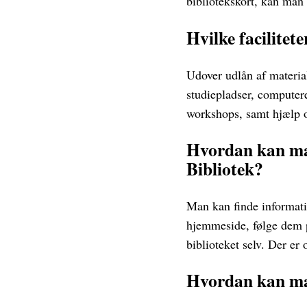
bibliotekskort, kan man
Hvilke facilitet
Udover udlån af material
studiepladser, computer
workshops, samt hjælp o
Hvordan kan ma
Bibliotek?
Man kan finde informat
hjemmeside, følge dem på
biblioteket selv. Der er
Hvordan kan man