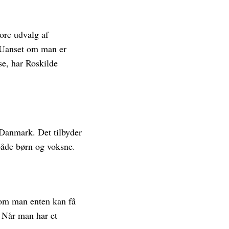
tore udvalg af
v. Uanset om man er
æse, har Roskilde
i Danmark. Det tilbyder
 både børn og voksne.
 som man enten kan få
. Når man har et