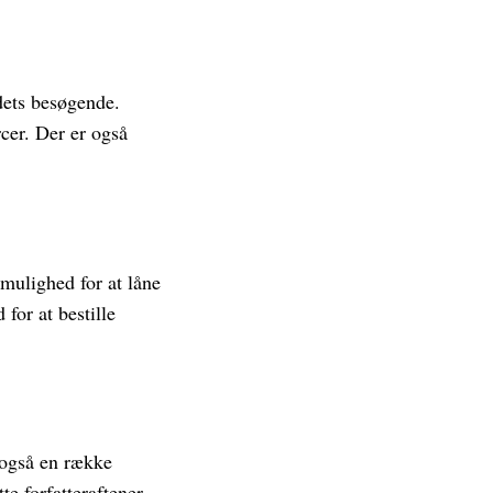
dets besøgende.
rcer. Der er også
mulighed for at låne
for at bestille
r også en række
e forfatteraftener,