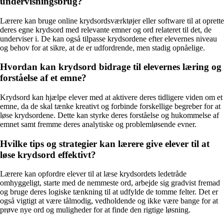
undervisningsbrug?
Lærere kan bruge online krydsordsværktøjer eller software til at oprette
deres egne krydsord med relevante emner og ord relateret til det, de
underviser i. De kan også tilpasse krydsordene efter elevernes niveau
og behov for at sikre, at de er udfordrende, men stadig opnåelige.
Hvordan kan krydsord bidrage til elevernes læring og
forståelse af et emne?
Krydsord kan hjælpe elever med at aktivere deres tidligere viden om et
emne, da de skal tænke kreativt og forbinde forskellige begreber for at
løse krydsordene. Dette kan styrke deres forståelse og hukommelse af
emnet samt fremme deres analytiske og problemløsende evner.
Hvilke tips og strategier kan lærere give elever til at
løse krydsord effektivt?
Lærere kan opfordre elever til at læse krydsordets ledetråde
omhyggeligt, starte med de nemmeste ord, arbejde sig gradvist fremad
og bruge deres logiske tænkning til at udfylde de tomme felter. Det er
også vigtigt at være tålmodig, vedholdende og ikke være bange for at
prøve nye ord og muligheder for at finde den rigtige løsning.