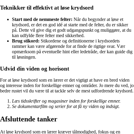
Teknikker til effektivt at løse krydsord
Start med de nemmeste felter:
Når du begynder at løse et
krydsord, er det en god idé at starte med de felter, du er sikker
på. Dette vil give dig et godt udgangspunkt og muliggøre, at du
kan udfylde flere felter med sikkerhed.
Brug stikord:
Stikordene og definitionerne i krydsordets
rammer kan være afgørende for at finde de rigtige svar. Vær
opmærksom på eventuelle hint eller ledetråde, der kan guide dig
til løsningen.
Udvid din viden og horisont
For at løse krydsord som en lærer er det vigtigt at have en bred viden
og interesse inden for forskellige emner og områder. Jo mere du ved, jo
bedre rustet vil du være til at tackle selv de mest udfordrende krydsord.
Læs tidsskrifter og magasiner inden for forskellige emner.
Se dokumentarfilm og serier for at få ny viden og indsigt.
Afsluttende tanker
At løse krydsord som en lærer kræver tålmodighed, fokus og en